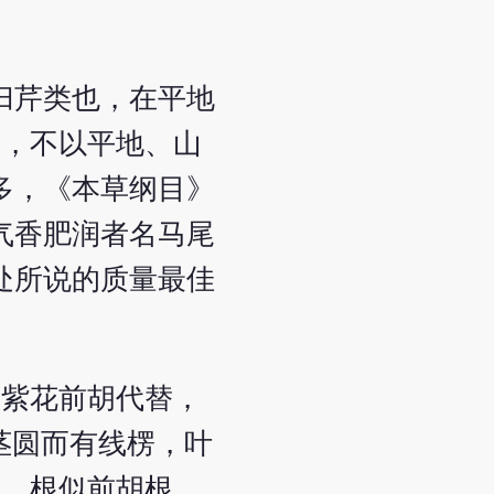
归芹类也，在平地
肉，不以平地、山
多，《本草纲目》
气香肥润者名马尾
处所说的质量最佳
出紫花前胡代替，
茎圆而有线楞，叶
花，根似前胡根，