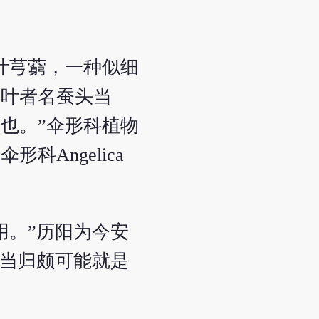
叶芎藭，一种似细
细叶者名蚕头当
也。”伞形科植物
Angelica
用。”历阳为今安
阳当归颇可能就是