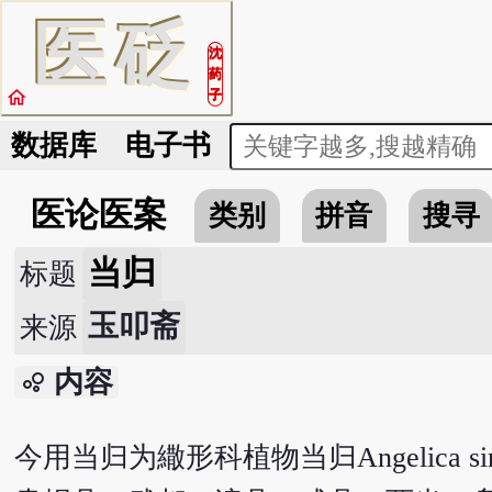
医
砭
沈
药
home
子
数据库
电子书
医论医案
类别
拼音
搜寻
当归
标题
玉叩斋
来源
内容
bubble_chart
今用当归为繖形科植物当归Angelica sin