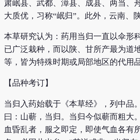
肃岷县、武都、漳县、成县、两当、
大质优，习称“岷归”。此外，云南、
本草研究认为：药用当归一直以伞形科Ang
已广泛栽种，而以陕、甘所产最为道地。
等，皆为特殊时期或局部地区的代用
【品种考订】
当归入药始载于《本草经》，列中品。
曰：山蕲，当归。当归今似蕲而粗大。
血昏乱者，服之即定，即使气血各有