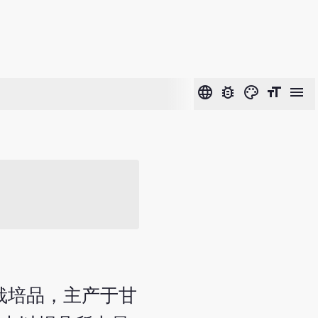
language
bug_report
color_lens
format_size
menu
地皆为栽培品，主产于甘