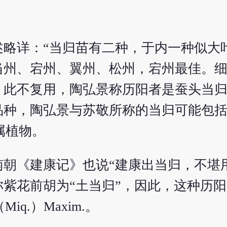
述略详：“当归苗有二种，于内一种似大
当州、宕州、翼州、松州，宕州最佳。
，此不复用，陶弘景称历阳者是蚕头当归
，陶弘景与苏敬所称的当归可能包括伞形科
他属植物。
朝《建康记》也说“建康出当归，不堪
紫花前胡为“土当归”，因此，这种历
（Miq.）Maxim.。