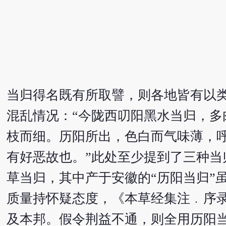
当归得名既有所取譬，则各地皆有以类
混乱情况：“今陇西叨阳黑水当归，
枝而细。历阳所出，色白而气味薄，
有好恶故也。”此处至少提到了三种
草当归，其中产于安徽的“历阳当归”虽
质量持怀疑态度，《本草经集注﹒序
及本邦。假令荆益不通，则全用历阳