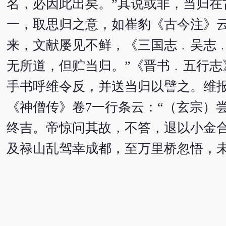
名，必因此出矣。”其说或非，当归
一，取思归之意，如崔豹《古今注》云
来，文献屡见不鲜，《三国志﹒吴志
无所道，但贮当归。”《晋书﹒五行志
手书呼维令反，并送当归以譬之。维
《神僧传》卷7一行条云：“（玄宗）
终吉。帝惊问其故，不答，退以小金
及禄山乱驾幸成都，至万里桥忽悟，未