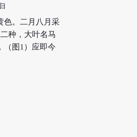
归
黄色。二月八月采
亦二种，大叶名马
，（图1）应即今