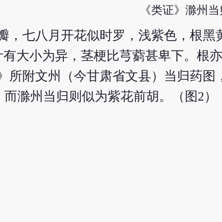
《类证》滁州当
三瓣，七八月开花似时罗，浅紫色，根黑
叶有大小为异，茎梗比芎藭甚卑下。根
》所附文州（今甘肃省文县）当归药图
ensis，而滁州当归则似为紫花前胡。（图2）