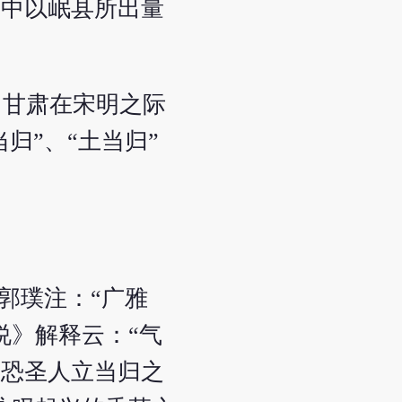
其中以岷县所出量
西、甘肃在宋明之际
归”、“土当归”
郭璞注：“广雅
说》解释云：“气
，恐圣人立当归之