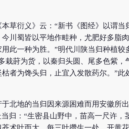
《本草衍义》云：“新书《图经》以谓当
，今川蜀皆以平地作畦种，尤肥好多脂
家用此一种为胜。”明代川陕当归种植较
人多栽莳为货，以秦归头圆、尾多色紫，
坚枯者为馋头归，止宜入发散药尔。”此
产于北地的当归因来源困难而用安徽所
杜当归：“生密县山野中，苗高一尺许，
似苍术叶而大，每三叶攒生一处，开黄