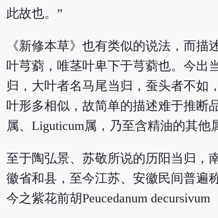
此故也。”
《新修本草》也有类似的说法，而描
叶芎藭，唯茎叶卑下于芎藭也。今出
归，大叶者名马尾当归，蚕头者不如
叶形多相似，故简单的描述难于推断品种
属、Liguticum属，乃至含精油的其
至于陶弘景、苏敬所说的历阳当归，南
徽省和县，至今江苏、安徽民间普遍称
今之紫花前胡Peucedanum decursivum