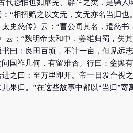
在古代恐怕也如蘼芜、辟芷之类，是骚人
：“相招赠之以文无，文无亦名当归也
﹒太史慈传》云：“曹公闻其名，遣慈书
》云：“魏明帝太和中，姜维归蜀，失
报书曰：良田百顷，不计一亩，但见远志
尝问国祚几何，有留难否。行曰：銮舆
合进之曰：至万里即开。帝一日发合视
几果归。”在这些故事中都以“当归”寄