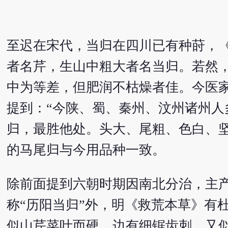
至迟在宋代，当归在四川已有种莳，
者名芹，生山中粗大者名当归。若然
中为等差，但肥润不枯燥者佳。今医
提到：“今陕、蜀、秦州、汶州诸州
归，最胜他处。头大、尾粗、色白、
的马尾归与今用品种一致。
除前面提到六朝时期因南北分治，主
称“历阳当归”外，明《救荒本草》有
似山芹菜叶而硬，边有细锯齿刺，又