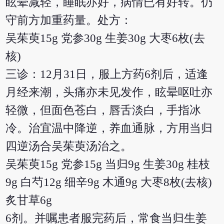
眩晕减轻，睡眠亦好，病情已有好转。仍
守前方加重药量。处方：
吴茱萸15g 党参30g 生姜30g 大枣6枚(去
核)
三诊：12月31日，服上方药6剂后，适逢
月经来潮，头痛亦未见发作，眩晕呕吐亦
轻微，但面色苍白，唇舌淡白，手指冰
冷。治宜温中降逆，养血通脉，方用当归
四逆汤合吴茱萸汤治之。
吴茱萸15g 党参15g 当归9g 生姜30g 桂枝
9g 白芍12g 细辛9g 木通9g 大枣8枚(去核)
炙甘草6g
6剂。并嘱患者服完药后，常食当归生姜