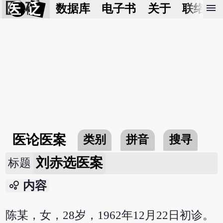
医 砭
menu
数据库
电子书
关于
联络我
医论医案
类别
拼音
搜寻
刘赤选医案
标题
bubble_chart
内容
陈某，女，28岁，1962年12月22日初诊。