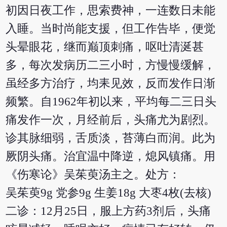
初因日夜工作，思索费神，一连数日未能
入睡。当时尚能支援，但工作告毕，便觉
头晕眼花，继而巅顶刺痛，呕吐清涎甚
多，每次发病历二三小时，方慢慢缓解，
虽经多方治疗，均耒见效，反而发作日渐
频繁。自1962年初以来，平均每二三日头
痛发作一次，月经前后，头痛尤为剧烈。
诊其脉细弱，舌质淡，苔薄白而润。此为
厥阴头痛。治宜温中降逆，熄风镇痛。用
《伤寒论》吴茱萸汤主之。处方：
吴茱萸9g 党参9g 生姜18g 大枣4枚(去核)
二诊：12月25日，服上方药3剂后，头痛