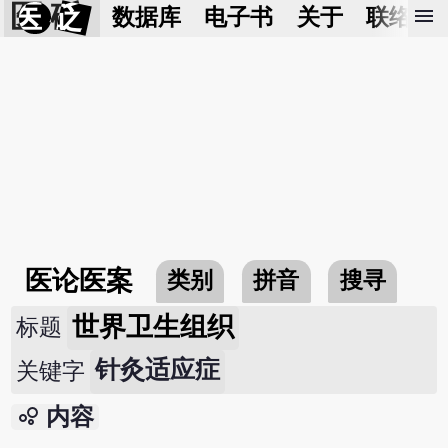
医 砭
menu
数据库
电子书
关于
联络我
医论医案
类别
拼音
搜寻
世界卫生组织
标题
针灸适应症
关键字
bubble_chart
内容