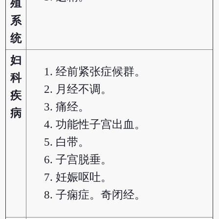
殖
系
统
妇
经前紧张症候群。
科
月经不调。
疾
痛经。
病
功能性子宫出血。
白带。
子宫脱垂。
妊娠呕吐。
子痫症。奇闭经。