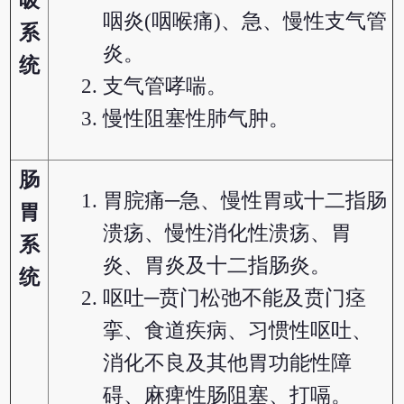
吸
咽炎(咽喉痛)、急、慢性支气管
系
炎。
统
支气管哮喘。
慢性阻塞性肺气肿。
肠
胃脘痛─急、慢性胃或十二指肠
胃
溃疡、慢性消化性溃疡、胃
系
炎、胃炎及十二指肠炎。
统
呕吐─贲门松弛不能及贲门痉
挛、食道疾病、习惯性呕吐、
消化不良及其他胃功能性障
碍、麻痺性肠阻塞、打嗝。