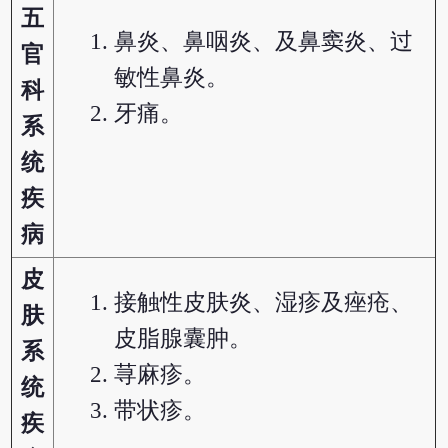
五
鼻炎、鼻咽炎、及鼻窦炎、过
官
敏性鼻炎。
科
牙痛。
系
统
疾
病
皮
接触性皮肤炎、湿疹及痤疮、
肤
皮脂腺囊肿。
系
荨麻疹。
统
带状疹。
疾