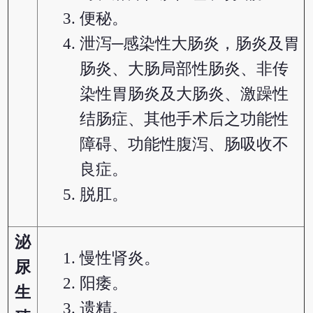
便秘。
泄泻─感染性大肠炎，肠炎及胃
肠炎、大肠局部性肠炎、非传
染性胃肠炎及大肠炎、激躁性
结肠症、其他手术后之功能性
障碍、功能性腹泻、肠吸收不
良症。
脱肛。
泌
慢性肾炎。
尿
阳痿。
生
遗精。