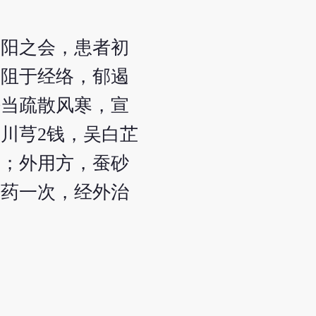
诸阳之会，患者初
，阻于经络，郁遏
法当疏散风寒，宣
川芎2钱，吴白芷
钱；外用方，蚕砂
换药一次，经外治