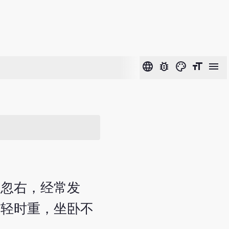
language
bug_report
color_lens
format_size
menu
左忽右，经常发
时轻时重，坐卧不