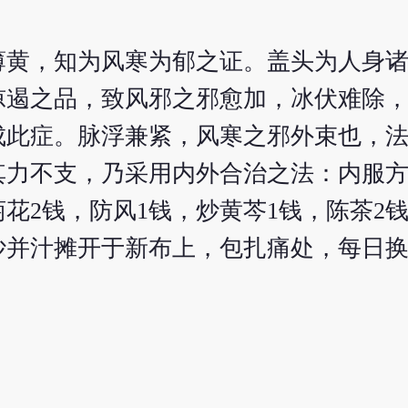
薄黄，知为风寒为郁之证。盖头为人身
凉遏之品，致风邪之邪愈加，冰伏难除
成此症。脉浮兼紧，风寒之邪外束也，
其力不支，乃采用内外合治之法：内服方
菊花2钱，防风1钱，炒黄芩1钱，陈茶2
沙并汁摊开于新布上，包扎痛处，每日