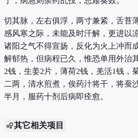
宁，病急则杂药乱投，总难奏效。
切其脉，左右俱浮，两寸兼紧，舌苔
感风寒之际，未能及时汗解，更进以
诸阳之气不得宣扬，反化为火上冲而
解郁热，但病程已久，惟恐单用外治
2钱，生姜2片，薄荷2钱，羌活1钱，
二两，清水煎煮，俟药汁将干，将蚕
半月，服药十剂后病即痊愈。
其它相关项目