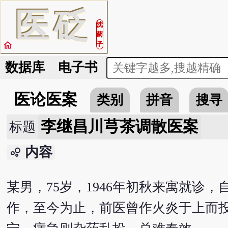
医
砭
沈
药
home
子
数据库
电子书
医论医案
类别
拼音
搜寻
李继昌川芎茶调散医案
标题
内容
bubble_chart
某男，75岁，1946年初秋来寓就
作，至今为止，前医曾作火炎于上而