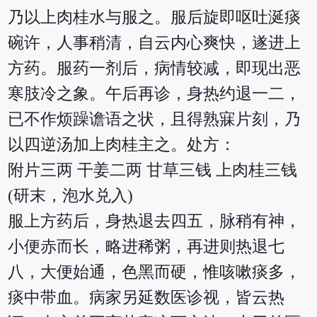
乃以上肉桂水与服之。服后旋即呕吐涎痰
碗许，人事稍清，自云内心爽快，遂进上
方药。服药一剂后，病情较减，即现出恶
寒肢冷之象。午后再诊，身热约退一二，
已不作烦躁谵语之状，且得熟寐片刻，乃
以四逆汤加上肉桂主之。处方：
附片三两 干姜二两 甘草三钱 上肉桂三钱
(研末，泡水兑入)
服上方药后，身热退去四五，脉稍有神，
小便赤而长，略进稀粥，再进则热退七
八，大便始通，色黑而硬，惟咳嗽痰多，
痰中带血。病家另延数医诊视，皆云热