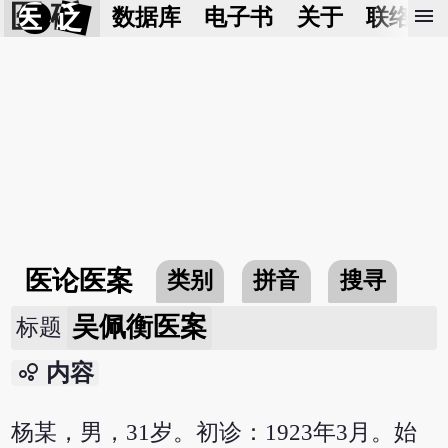
医 砭
menu
数据库
电子书
关于
联络我
医论医案
类别
拼音
搜寻
吴佩衡医案
标题
bubble_chart
内容
杨某，男，31岁。初诊：1923年3月。始