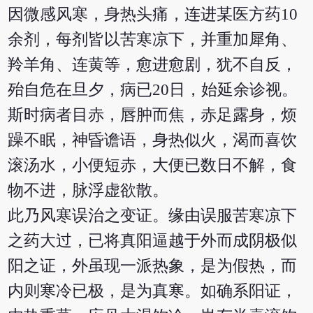
因微感风寒，身热头痛，连进某医方药10
余剂，每剂皆以苦寒凉下，并重加犀角、
羚羊角、连黄等，愈进愈剧，犹不自反，
殆自危在旦夕，病已20日，始延余诊视。
斯时病者目赤，唇肿而焦，赤足露身，烦
躁不眠，神昏谵语，身热似火，渴而喜饮
滚汤水，小便短赤，大便已数日不解，食
物不进，脉浮虚欲散。
此乃风寒误治之变证。缘由误服苦寒凉下
之药大过，已将真阳逼越于外而成阴极似
阳之证，外虽现一派热象，是为假热，而
内则寒冷已极，是为真寒。如确系阳证，