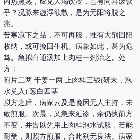
内热熏蒸，应见大渴饮冷，岂有尚喜滚饮
乎？况脉来虚浮欲散，是为元阳将脱之
兆。
苦寒凉下之品，不可再服，惟有大剂回阳
收纳，或可挽回生机。病象如此，甚为危
笃。急拟白通汤加上肉桂一剂治之。处
方：
附片二两 干姜一两 上肉桂三钱(研末，泡
水兑入) 葱白四茎
拟方之后，病家云及是晚因无人主持，未
敢煎服。次晨，又急来延诊，余仍执前方
不变，并告以先用上肉桂泡水试服，若能
耐受，则照方煎服，合此别无良法。病家