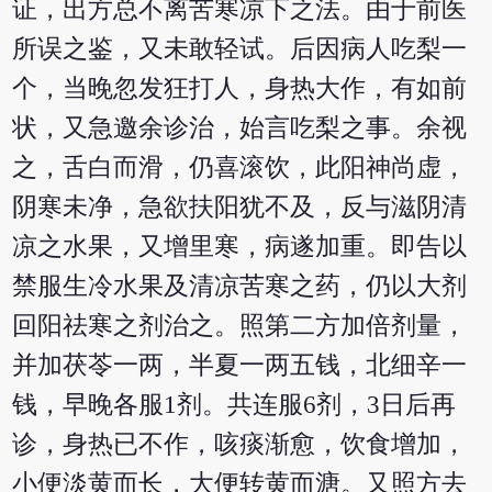
证，出方总不离苦寒凉下之法。由于前医
所误之鉴，又未敢轻试。后因病人吃梨一
个，当晚忽发狂打人，身热大作，有如前
状，又急邀余诊治，始言吃梨之事。余视
之，舌白而滑，仍喜滚饮，此阳神尚虚，
阴寒未净，急欲扶阳犹不及，反与滋阴清
凉之水果，又增里寒，病遂加重。即告以
禁服生冷水果及清凉苦寒之药，仍以大剂
回阳祛寒之剂治之。照第二方加倍剂量，
并加茯苓一两，半夏一两五钱，北细辛一
钱，早晚各服1剂。共连服6剂，3日后再
诊，身热已不作，咳痰渐愈，饮食增加，
小便淡黄而长，大便转黄而溏。又照方去