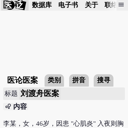
医 砭
menu
数据库
电子书
关于
联络我
医论医案
类别
拼音
搜寻
刘渡舟医案
标题
bubble_chart
内容
李某，女，46岁，因患 "心肌炎" 入夜则胸