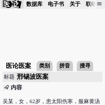
医 砭
menu
数据库
电子书
关于
联络我
医论医案
类别
拼音
搜寻
邢锡波医案
标题
bubble_chart
内容
吴某，女，62岁，患太阳伤寒，服麻黄汤