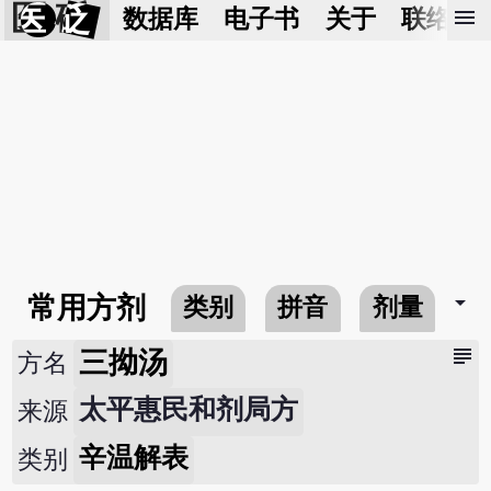
医 砭
menu
数据库
电子书
关于
联络我
arrow_drop_down
常用方剂
类别
拼音
剂量
subject
三拗汤
方名
太平惠民和剂局方
来源
辛温解表
类别