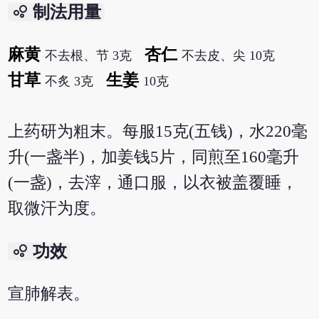
bubble_chart
制法用量
麻黄
杏仁
不去根、节 3克
不去皮、尖 10克
甘草
生姜
不炙 3克
10克
上药研为粗末。每服15克(五钱)，水220毫
升(一盏半)，加姜钱5片，同煎至160毫升
(一盏)，去滓，通口服，以衣被盖覆睡，
取微汗为度。
bubble_chart
功效
宣肺解表。