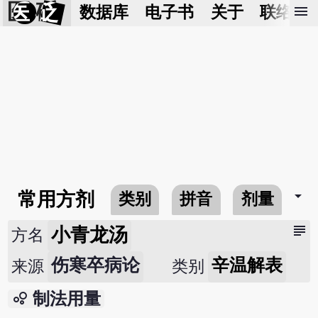
医 砭
menu
数据库
电子书
关于
联络我
arrow_drop_down
常用方剂
类别
拼音
剂量
subject
小青龙汤
方名
伤寒卒病论
辛温解表
来源
类别
bubble_chart
制法用量