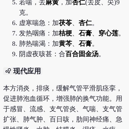
若喘，去
麻黄
，加
杏仁
(去皮、尖)9
克。
虚寒喘急：加
茯苓
、
杏仁
。
发热咽痛：加
桔梗
、
石膏
、
穿心莲
。
肺热喘渴：加
黄芩
、
石膏
。
阴虚夜咳甚：合
百合固金汤
。
bubble_chart
现代应用
本方消炎，排痰，缓解气管平滑肌痉挛，
促进肺泡血循环，增强肺的换气功能。用
于感冒、流感、支气管炎、气喘、支气管
扩张、肺气肿、百日咳，肋间神经痛、急