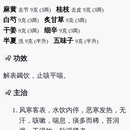
麻黄
桂枝
去节 9克 (3两)
去皮 9克 (3两)
白芍
炙甘草
9克 (3两)
9克 (3两)
干姜
细辛
9克 (3两)
9克 (3两)
半夏
五味子
洗 9克 (半升)
9克 (半升)
bubble_chart
功效
解表蠲饮，止咳平喘。
bubble_chart
主治
风寒客表，水饮内停，恶寒发热，无
汗，咳嗽，喘息，痰多而稀，苔润