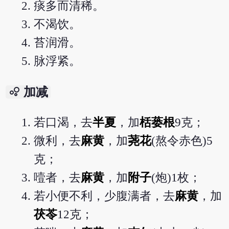
痰多而清稀。
不渴饮。
苔润滑。
脉浮紧。
bubble_chart
加减
若口渴，去
半夏
，加
栝蒌根
9克；
微利，去
麻黄
，加
荛花
(熬令赤色)5
克；
噎者，去
麻黄
，加
附子
(炮)1枚；
若小便不利，少腹满者，去
麻黄
，加
茯苓
12克；