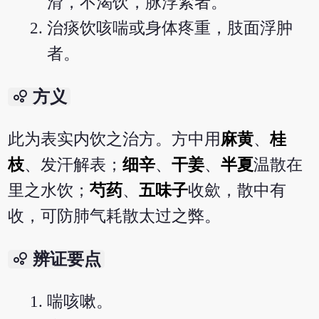
滑，不渴饮，脉浮紧者。
治痰饮咳喘或身体疼重，肢面浮肿
者。
bubble_chart
方义
此为表实内饮之治方。方中用
麻黄
、
桂
枝
、发汗解表；
细辛
、
干姜
、
半夏
温散在
里之水饮；
芍药
、
五味子
收歛，散中有
收，可防肺气耗散太过之弊。
bubble_chart
辨证要点
喘咳嗽。