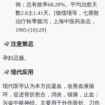
例；总有效率68.28%。平均治愈天
数2.8土1.41天。[饶儒瑾等，七厘散
治疗秋季腹泻，上海中医药杂志，
1985‧(10):29]
bubble_chart
注意禁忌
孕妇忌服。
bubble_chart
现代应用
现代医学认为本方抗凝血，改善血液循
环，促进骨折愈合，消炎，镇痛，止血；
兴奋中枢神经。主要用于外伤骨折、刀伤