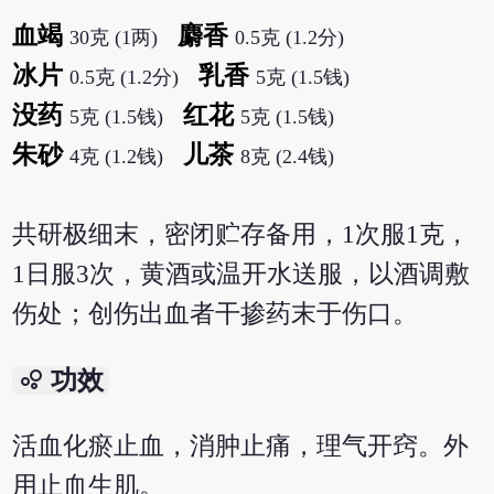
血竭
麝香
30克 (1两)
0.5克 (1.2分)
冰片
乳香
0.5克 (1.2分)
5克 (1.5钱)
没药
红花
5克 (1.5钱)
5克 (1.5钱)
朱砂
儿茶
4克 (1.2钱)
8克 (2.4钱)
共研极细末，密闭贮存备用，1次服1克，
1日服3次，黄酒或温开水送服，以酒调敷
伤处；创伤出血者干掺药末于伤口。
bubble_chart
功效
活血化瘀止血，消肿止痛，理气开窍。外
用止血生肌。