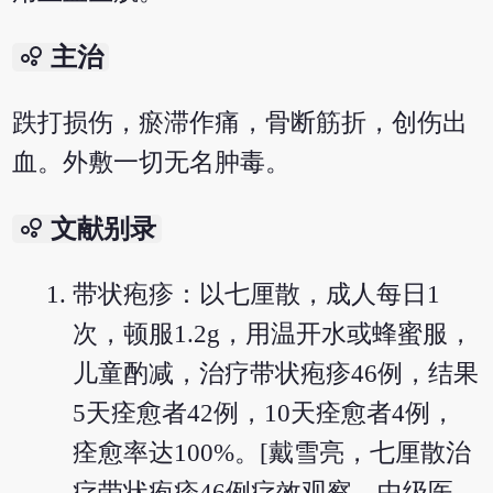
bubble_chart
主治
跌打损伤，瘀滞作痛，骨断筋折，创伤出
血。外敷一切无名肿毒。
bubble_chart
文献别录
带状疱疹：以七厘散，成人每日1
次，顿服1.2g，用温开水或蜂蜜服，
儿童酌减，治疗带状疱疹46例，结果
5天痊愈者42例，10天痊愈者4例，
痊愈率达100%。[戴雪亮，七厘散治
疗带状疱疹46例疗效观察，中级医