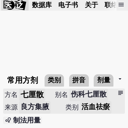
医 砭
menu
数据库
电子书
关于
联络我
arrow_drop_down
常用方剂
类别
拼音
剂量
subject
七厘散
伤科七厘散
方名
别名
良方集腋
活血祛瘀
来源
类别
bubble_chart
制法用量