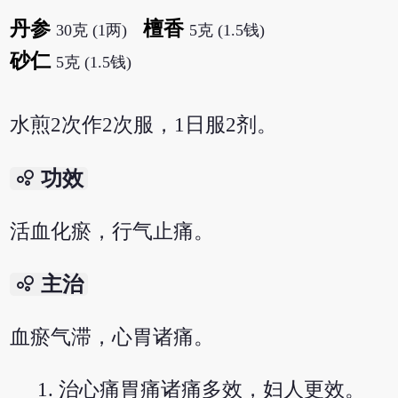
丹参
檀香
30克 (1两)
5克 (1.5钱)
砂仁
5克 (1.5钱)
水煎2次作2次服，1日服2剂。
bubble_chart
功效
活血化瘀，行气止痛。
bubble_chart
主治
血瘀气滞，心胃诸痛。
治心痛胃痛诸痛多效，妇人更效。