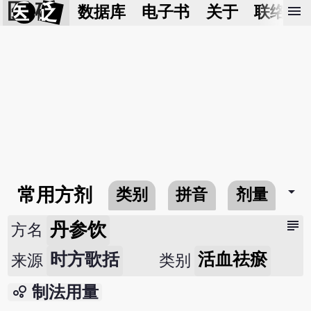
医 砭
menu
数据库
电子书
关于
联络我
arrow_drop_down
常用方剂
类别
拼音
剂量
subject
丹参饮
方名
时方歌括
活血祛瘀
来源
类别
bubble_chart
制法用量