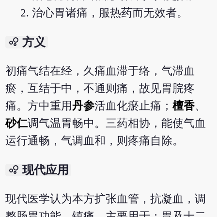
治心胃诸痛，服热药而无效者。
bubble_chart
方义
初痛气结在经，久痛血滞于络，气滞血
瘀，互结于中，不通则痛，故见胃脘疼
痛。方中重用
丹参
活血化瘀止痛；
檀香
、
砂仁
调气温胃畅中。三药相协，能使气血
运行通畅，气调血和，则疼痛自除。
bubble_chart
现代应用
现代医学认为本方扩张血管，抗凝血，调
整肠胃功能，镇痛。主要用于：胃及十二