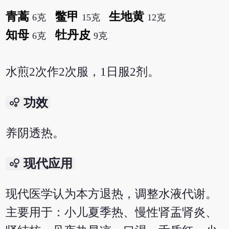
青蒿
鳖甲
生地黄
6克
15克
12克
知母
牡丹皮
6克
9克
水煎2次作2次服，1日服2剂。
bubble_chart
功效
养阴透热。
bubble_chart
现代应用
现代医学认为本方退热，调整水液代谢。
主要用于：小儿夏季热、慢性肾盂肾炎、