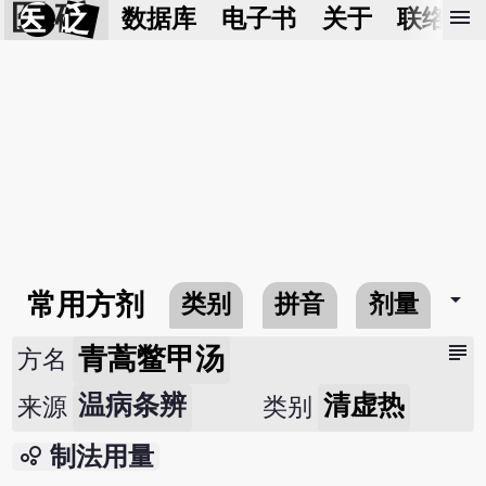
医 砭
menu
数据库
电子书
关于
联络我
arrow_drop_down
常用方剂
类别
拼音
剂量
subject
青蒿鳖甲汤
方名
温病条辨
清虚热
来源
类别
bubble_chart
制法用量