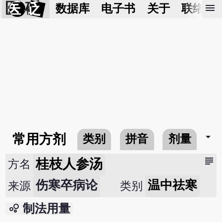
医 砭
menu
数据库
电子书
关于
联络我
arrow_drop_down
常用方剂
类别
拼音
剂量
subject
桂枝人参汤
方名
伤寒卒病论
温中祛寒
来源
类别
bubble_chart
制法用量