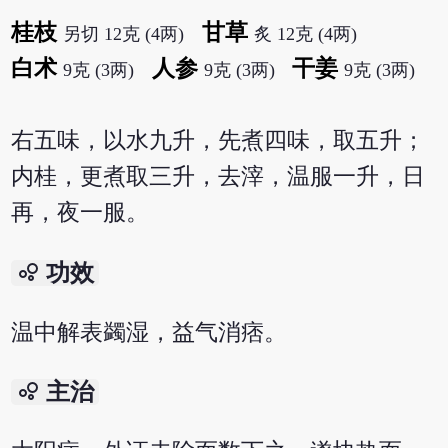
桂枝
甘草
另切 12克 (4两)
炙 12克 (4两)
白术
人参
干姜
9克 (3两)
9克 (3两)
9克 (3两)
右五味，以水九升，先煮四味，取五升；
内桂，更煮取三升，去滓，温服一升，日
再，夜一服。
bubble_chart
功效
温中解表蠲湿，益气消痞。
bubble_chart
主治