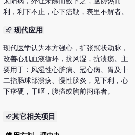
太阳病，外证未除而数下之，遂协热而
利，利下不止，心下痞鞕，表里不解者。
bubble_chart
现代应用
现代医学认为本方强心，扩张冠状动脉，
改善心肌血液循环，抗风湿，抗溃疡。主
要用于：风湿性心脏病、冠心病、胃及十
二指肠球部溃疡、慢性肠炎，见下利，心
下痞硬，干呕，腹痛或胸前闷痛者。
其它相关项目