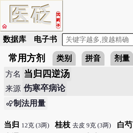
医
砭
沈
药
home
子
数据库
电子书
常用方剂
类别
拼音
剂量
当归四逆汤
方名
伤寒卒病论
来源
制法用量
当归
桂枝
白芍
12克 (3两)
去皮 9克 (3两)