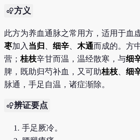
方义
此方为养血通脉之常用方，适用于血
枣
加入
当归
、
细辛
、
木通
而成的。方
营；
桂枝
辛甘而温，温经散寒，与
细
脾，既助归芍补血，又可助
桂枝
、
细
脉通，手足自温，诸症渐除。
辨证要点
手足厥冷。