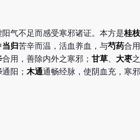
虚阳气不足而感受寒邪诸证。本方是
桂
中
当归
苦辛而温，活血养血，与
芍药
合
辛
合用，善除内外之寒邪；
甘草
、
大枣
辛
通阳；
木通
通畅经脉，使阴血充，寒