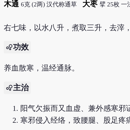
木通
大枣
6克 (2两) 汉代称通草
擘 25枚 一
右七味，以水八升，煮取三升，去滓
功效
养血散寒，温经通脉。
主治
阳气欠振而又血虚、兼外感寒邪
寒邪侵入经络，致腰腿、股足疼