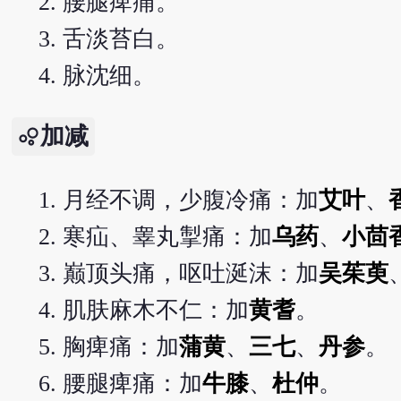
腰腿痺痛。
舌淡苔白。
脉沈细。
加减
月经不调，少腹冷痛：加
艾叶
、
寒疝、睾丸掣痛：加
乌药
、
小茴
巅顶头痛，呕吐涎沫：加
吴茱萸
肌肤麻木不仁：加
黄耆
。
胸痺痛：加
蒲黄
、
三七
、
丹参
。
腰腿痺痛：加
牛膝
、
杜仲
。