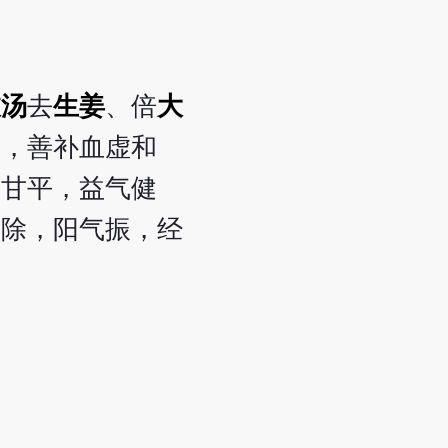
枝汤
去
生姜
、倍
大
用，善补血虚和
之甘平，益气健
邪除，阳气振，经