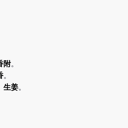
香附
。
香
。
、
生姜
。