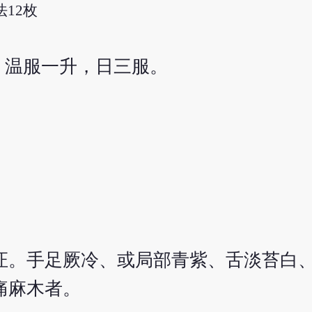
法12枚
，温服一升，日三服。
证。手足厥冷、或局部青紫、舌淡苔白
痛麻木者。