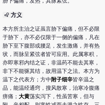
胁下偏痛，发热，其脉紧弦。
bubble_chart
方义
本方所主治之证虽言胁下偏痛，但不必限
于胁下，亦不必仅限于一侧的偏痛，凡在
胁下至下腹部或腰足，发生激痛，并有热
状，而脉呈紧弦者皆可应用。此属寒积，
亦即寒邪内结之证，非温药不能去其寒，
非下不能驱其结，故用温下之法。本方为
温下之代表方；方中
附子
细辛
皆辛温之
品，能温经通窍，搜风散寒，治寒冷腹痛
痹痛；
大黄
荡实泻下，性虽苦寒，但与
附，辛相配，则寒性减而走泄之性存，三