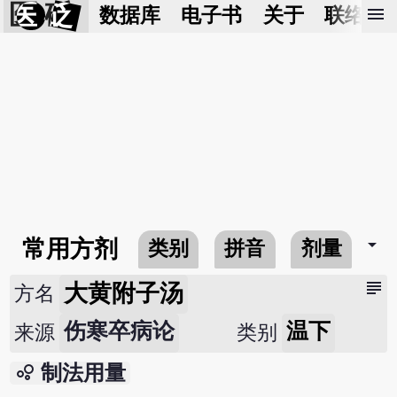
医 砭
menu
数据库
电子书
关于
联络我
arrow_drop_down
常用方剂
类别
拼音
剂量
subject
大黄附子汤
方名
伤寒卒病论
温下
来源
类别
bubble_chart
制法用量