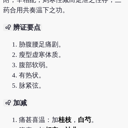
药合用共奏温下之功。
bubble_chart
辨证要点
胁腹腰足痛剧。
瘦型虚寒体质。
腹部软弱。
有热状。
脉紧弦。
bubble_chart
加减
痛甚喜温：加
桂枝
，
白芍
。