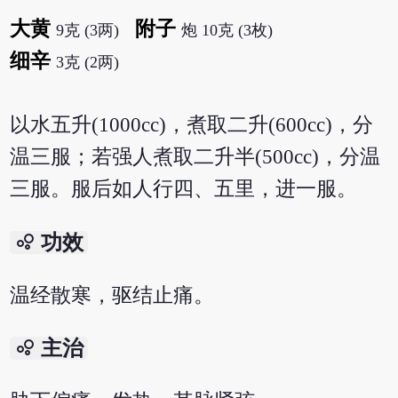
大黄
附子
9克 (3两)
炮 10克 (3枚)
细辛
3克 (2两)
以水五升(1000cc)，煮取二升(600cc)，分
温三服；若强人煮取二升半(500cc)，分温
三服。服后如人行四、五里，进一服。
bubble_chart
功效
温经散寒，驱结止痛。
bubble_chart
主治