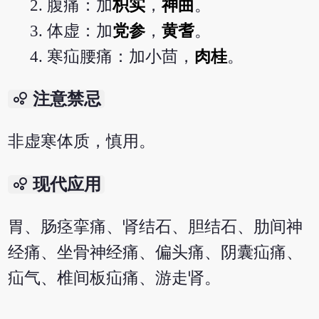
腹痛：加
枳实
，
神曲
。
体虚：加
党参
，
黄耆
。
寒疝腰痛：加小茴，
肉桂
。
bubble_chart
注意禁忌
非虚寒体质，慎用。
bubble_chart
现代应用
胃、肠痉挛痛、肾结石、胆结石、肋间神
经痛、坐骨神经痛、偏头痛、阴囊疝痛、
疝气、椎间板疝痛、游走肾。