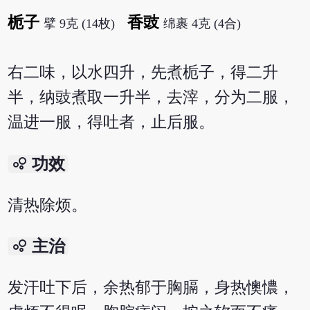
栀子
香豉
擘 9克 (14枚)
绵裹 4克 (4合)
右二味，以水四升，先煮栀子，得二升
半，纳豉煮取一升半，去滓，分为二服，
温进一服，得吐者，止后服。
bubble_chart
功效
清热除烦。
bubble_chart
主治
发汗吐下后，余热郁于胸膈，身热懊憹，