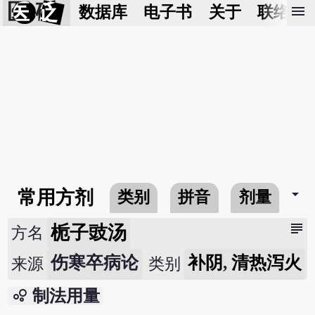
医 砭
menu
数据库
电子书
关于
联络我
arrow_drop_down
常用方剂
类别
拼音
剂量
subject
栀子豉汤
方名
伤寒卒病论
补阴
,
清热泻火
来源
类别
bubble_chart
制法用量