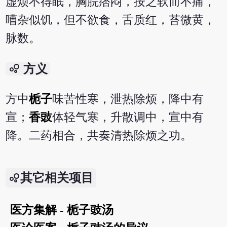
虚烦不得眠，胸脘痞闷，按之软而不痛，
嘈杂似饥，但不欲食，舌质红，苔微黄，
脉数。
bubble_chart
方义
方中
栀子
味苦性寒，泄热除烦，降中有
宣；
香豉
体轻气寒，升散调中，宣中有
降。二药相合，共奏清热除烦之功。
其它相关项目
医方集解 - 栀子豉汤