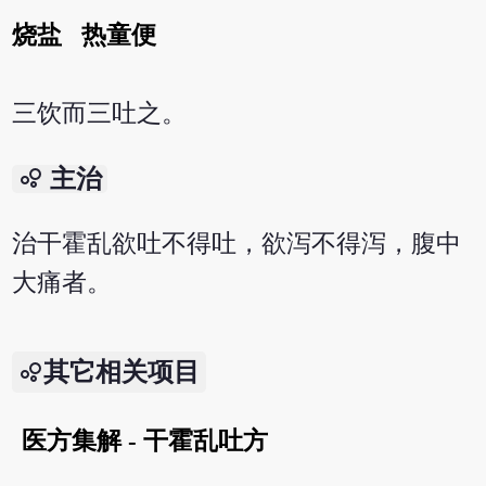
烧盐
热童便
三饮而三吐之。
bubble_chart
主治
治干霍乱欲吐不得吐，欲泻不得泻，腹中
大痛者。
其它相关项目
医方集解 - 干霍乱吐方