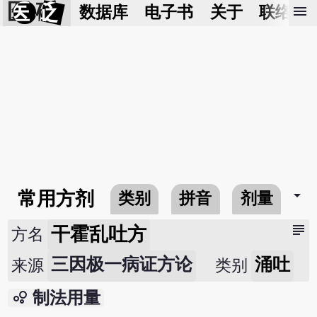
医 砭
menu
数据库
电子书
关于
联络我
arrow_drop_down
常用方剂
类别
拼音
剂量
subject
干霍乱吐方
方名
三因极一病证方论
涌吐
来源
类别
bubble_chart
制法用量