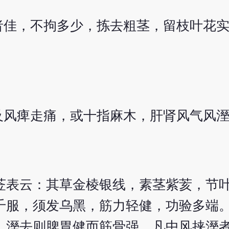
者佳，不拘多少，拣去粗茎，留枝叶花
及风痺走痛，或十指麻木，肝肾风气风
莶表云：其草金棱银线，素茎紫荄，节
千服，须发乌黑，筋力轻健，功验多端
，溼去则脾胃健而筋骨强，凡中风挟溼