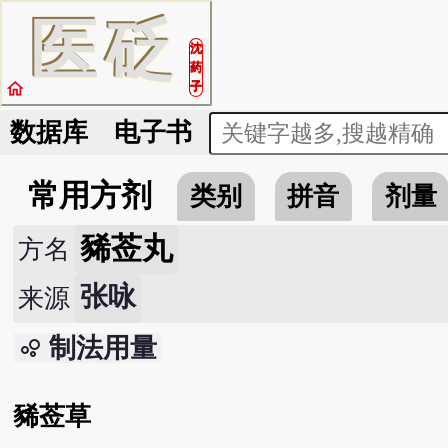
医
砭
沈
药
home
子
数据库
电子书
常用方剂
类别
拼音
剂量
豨莶丸
方名
张咏
来源
制法用量
bubble_chart
豨莶草