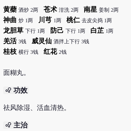
黄蘗
苍术
南星
酒炒 2两
泔洗 2两
姜制 2两
神曲
川芎
桃仁
炒 1两
1两
去皮尖捣 1两
龙胆草
防己
白芷
下行 1两
下行 1两
1两
羌活
威灵仙
3钱
酒拌上下行 3钱
桂枝
红花
横行 3钱
2钱
面糊丸。
bubble_chart
功效
祛风除湿、活血清热。
bubble_chart
主治