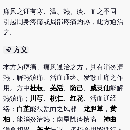
痛风之证有寒、温、热、痰、血之不同，
引起周身疼痛或局部疼痛灼热，此方通治
之。
bubble_chart
方义
本方为痹痛、痛风通治之方，具有消炎清
热，解热镇痛、活血通络、发散止痛之作
用。方中
桂枝
、
羌活
、
防己
、
威灵仙
能解
热镇痛；
川芎
、
桃仁
、
红花
、活血通经
络；
白芷
能祛颜面之风邪；
龙胆草
，
黄
柏
，能消炎清热；南星除痰镇痛；
神曲
、
消食和胃；
苍术
燥湿。诸药合用能通行人