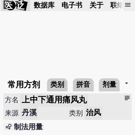
医 砭
menu
数据库
电子书
关于
联络我
arrow_drop_down
常用方剂
类别
拼音
剂量
subject
上中下通用痛风丸
方名
丹溪
治风
来源
类别
bubble_chart
制法用量