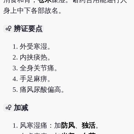
身上中下各部故名。
bubble_chart
辨证要点
外受寒湿。
内挟痰热。
全身关节痛。
手足麻痹。
痛风尿酸偏高。
bubble_chart
加减
风寒湿痛：加
防风
、
独活
。