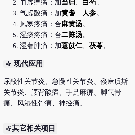
血虚痹痛：加
当归
、
白芍
。
气虚酸痛：加
黄耆
、
人参
。
风寒疼痛：合
麻黄汤
。
湿痰疼痛：合
二陈汤
。
湿著肿痛：加
薏苡仁
、
茯苓
。
bubble_chart
现代应用
尿酸性关节炎、急慢性关节炎、偻麻质斯
关节炎、腰背酸痛、手足麻痹、脚气骨
痛、风湿性骨痛、神经痛。
其它相关项目