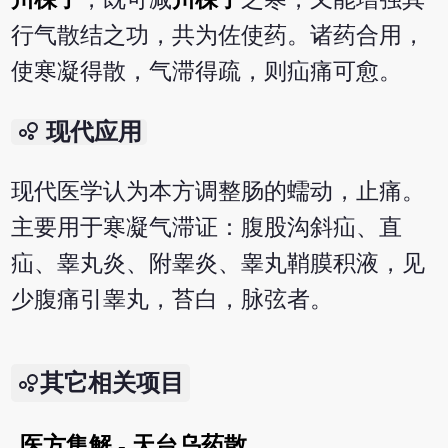
行气散结之功，共为佐使药。诸药合用，
使寒凝得散，气滞得疏，则疝痛可愈。
bubble_chart
现代应用
现代医学认为本方调整肠的蠕动，止痛。
主要用于寒凝气滞证：腹股沟斜疝、直
疝、睾丸炎、附睾炎、睾丸鞘膜积液，见
少腹痛引睾丸，苔白，脉弦者。
其它相关项目
医方集解 - 天台乌药散