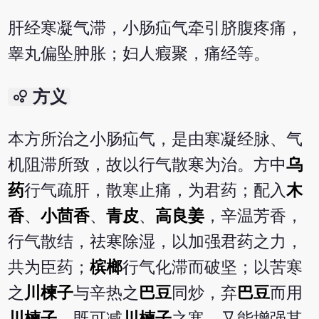
肝经寒凝气滞，小肠疝气牵引脐腹疼痛，
睾丸偏坠肿胀；妇人瘕聚，痛经等。
bubble_chart
方义
本方所治之小肠疝气，是由寒凝经脉、气
机阻滞所致，故以行气散寒为治。方中
乌
药
行气疏肝，散寒止痛，为君药；配入
木
香
、
小茴香
、
青皮
、
高良姜
，辛温芳香，
行气散结，祛寒除湿，以加强君药之力，
共为臣药；
槟榔
行气化滞而破坚；以苦寒
之
川楝子
与辛热之
巴豆
同炒，弃
巴豆
而用
川楝子
，既可减
川楝子
之寒，又能增强其