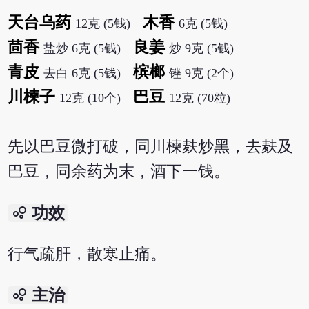
天台乌药
木香
12克 (5钱)
6克 (5钱)
茴香
良姜
盐炒 6克 (5钱)
炒 9克 (5钱)
青皮
槟榔
去白 6克 (5钱)
锉 9克 (2个)
川楝子
巴豆
12克 (10个)
12克 (70粒)
先以巴豆微打破，同川楝麸炒黑，去麸及
巴豆，同余药为末，酒下一钱。
bubble_chart
功效
行气疏肝，散寒止痛。
bubble_chart
主治