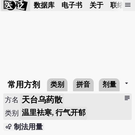
医 砭
menu
数据库
电子书
关于
联络我
arrow_drop_down
常用方剂
类别
拼音
剂量
subject
天台乌药散
方名
温里袪寒
,
行气开郁
类别
bubble_chart
制法用量