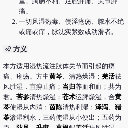
重、胸膈不利、足胫肿痛、关节肿
痛。
一切风湿热毒、侵淫疮疡、脓水不绝
或痛或痒，脉沈实紧数或动滑者。
bubble_chart
方义
本方适用湿热流注肢体关节而引起的痹
痛、疮疡。方中
黄芩
、清热燥湿；
羌活
祛
风胜湿，宣痹止痛；
当归
养血和血；共为
君。
苦参
清热燥湿；
苍术
运脾燥湿，合
黄
芩
使湿从内消；
茵陈
清热利湿；
泽泻
、
猪
苓
渗湿利水，三药使湿从小便出；五药为
臣。
防风
、
升麻
、
葛根
配
羌活
祛风胜湿，