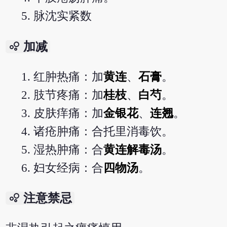
脉沈实紧数
bubble_chart
加减
红肿热痛：加
黄连
、
石膏
。
肢节疼痛：加
桂枝
、
白芍
。
皮肤痒痛：加
金银花
、
连翘
。
诸疮肿痛：合托里消毒饮。
湿热肿痛：合
黄连解毒汤
。
妇女经病：合
四物汤
。
bubble_chart
注意禁忌