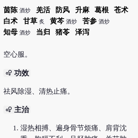
茵陈
羌活
防风
升麻
葛根
苍术
酒炒
白术
甘草
黄芩
苦参
炙
酒炒
酒炒
知母
当归
猪苓
泽泻
酒炒
空心服。
bubble_chart
功效
祛风除湿、清热止痛。
bubble_chart
主治
湿热相搏、遍身骨节烦痛、肩背沈