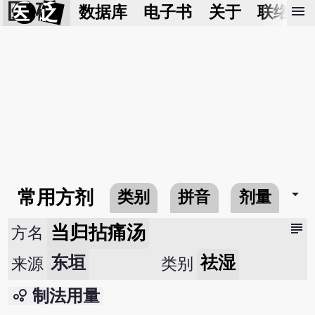
医 砭
menu
数据库
电子书
关于
联络我
arrow_drop_down
常用方剂
类别
拼音
剂量
subject
当归拈痛汤
方名
东垣
祛湿
来源
类别
bubble_chart
制法用量