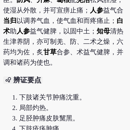
使湿从外散，并可宣痹止痛；
人参
益气合
当归
以调养气血，使气血和而疼痛止；
白
术
助
人参
益气健脾，以固中土；
知母
清热
生津养阴，亦可制羌、防、二术之燥，六
药均为佐，炙
甘草
合参、术益气健脾，并
调和诸药为使也。
bubble_chart
辨证要点
下肢诸关节肿痛沈重。
局部灼热。
足胫肿痛皮肤黧黑。
下肢疮疡肿痛。