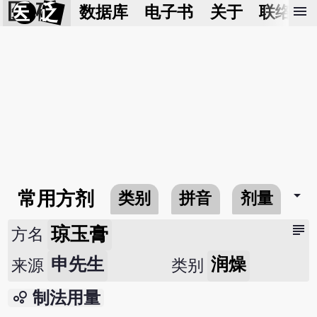
医 砭
menu
数据库
电子书
关于
联络我
arrow_drop_down
常用方剂
类别
拼音
剂量
subject
琼玉膏
方名
申先生
润燥
来源
类别
bubble_chart
制法用量