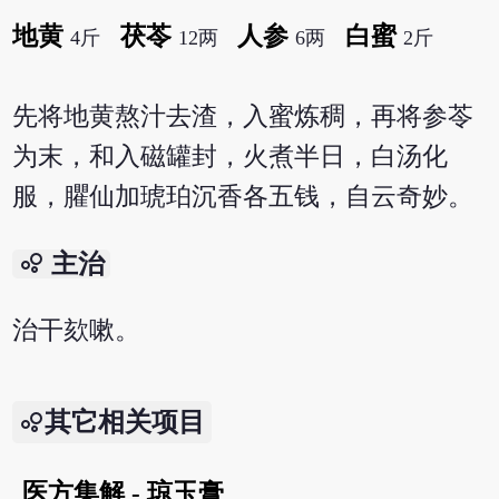
地黄
茯苓
人参
白蜜
4斤
12两
6两
2斤
先将地黄熬汁去渣，入蜜炼稠，再将参苓
为末，和入磁罐封，火煮半日，白汤化
服，臞仙加琥珀沉香各五钱，自云奇妙。
bubble_chart
主治
治干欬嗽。
其它相关项目
医方集解 - 琼玉膏