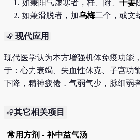
如兼阳气虚寒者，桂、附、
干姜
如兼滑脱者，加
乌梅
二个，或文
现代应用
bubble_chart
现代医学认为本方增强机体免疫功能
于：心力衰竭、失血性休克、子宫功
下降，精神疲倦，气弱气少，脉细弱
其它相关项目
常用方剂 - 补中益气汤