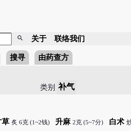
search
关于
联络我们
搜寻
由药查方
补气
类别
甘草
升麻
白术
炙 6克 (1~2钱)
2克 (5~7分)
炒