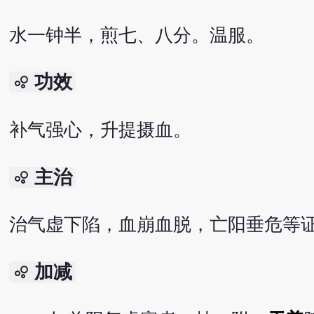
水一钟半，煎七、八分。温服。
功效
bubble_chart
补气强心，升提摄血。
主治
bubble_chart
治气虚下陷，血崩血脱，亡阳垂危等
加减
bubble_chart