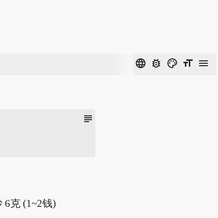
language
bug_report
color_lens
format_size
menu
subject
 6克 (1~2钱)