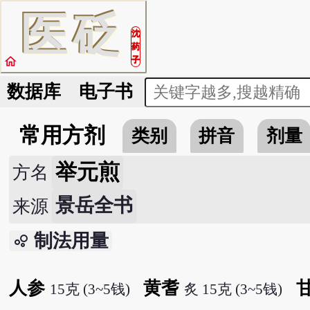
医
砭
沈
药
home
子
数据库
电子书
常用方剂
类别
拼音
剂量
举元煎
方名
景岳全书
来源
制法用量
bubble_chart
人参
黄耆
15克 (3~5钱)
炙 15克 (3~5钱)