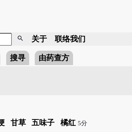
search
关于
联络我们
搜寻
由药查方
梗
甘草
五味子
橘红
5分