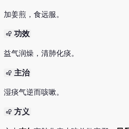
加姜煎，食远服。
功效
bubble_chart
益气润燥，清肺化痰。
主治
bubble_chart
湿痰气逆而咳嗽。
方义
bubble_chart