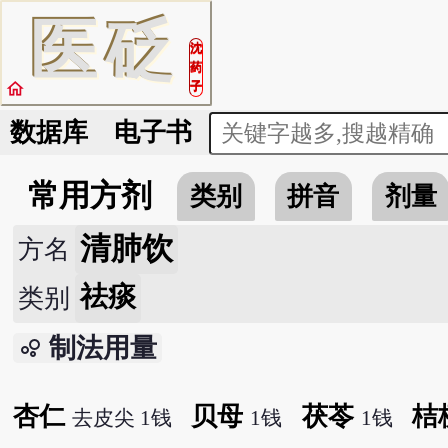
医
砭
沈
药
home
子
数据库
电子书
常用方剂
类别
拼音
剂量
清肺饮
方名
祛痰
类别
制法用量
bubble_chart
杏仁
贝母
茯苓
桔
去皮尖 1钱
1钱
1钱