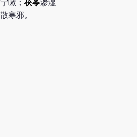
而宁嗽；
茯苓
渗湿
表散寒邪。