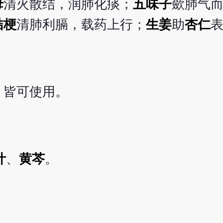
母
清火散结，润肺化痰；
五味子
歛肺气
桔梗
清肺利膈，载药上行；
生姜
助
杏仁
，皆可使用。
叶
、
黄芩
。