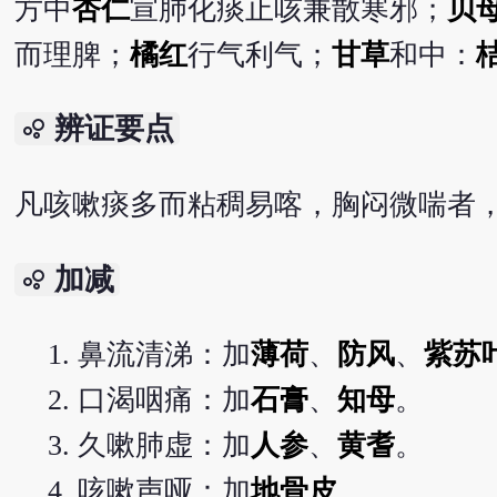
方中
杏仁
宣肺化痰止咳兼散寒邪；
贝
而理脾；
橘红
行气利气；
甘草
和中：
辨证要点
bubble_chart
凡咳嗽痰多而粘稠易喀，胸闷微喘者
加减
bubble_chart
鼻流清涕：加
薄荷
、
防风
、
紫苏
口渴咽痛：加
石膏
、
知母
。
久嗽肺虚：加
人参
、
黄耆
。
咳嗽声哑：加
地骨皮
。