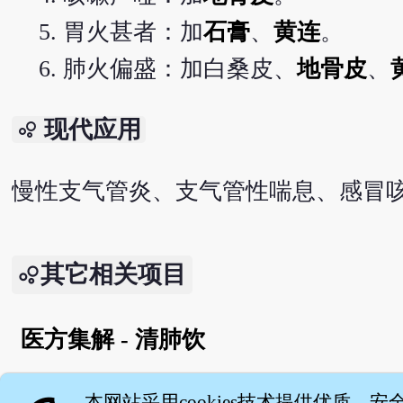
胃火甚者：加
石膏
、
黄连
。
肺火偏盛：加白桑皮、
地骨皮
、
现代应用
bubble_chart
慢性支气管炎、支气管性喘息、感冒
其它相关项目
医方集解 - 清肺饮
English version
本网站采用cookies技术提供优质、安