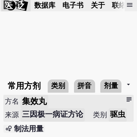
医 砭
menu
数据库
电子书
关于
联络我
arrow_drop_down
常用方剂
类别
拼音
剂量
subject
集效丸
方名
三因极一病证方论
驱虫
来源
类别
bubble_chart
制法用量