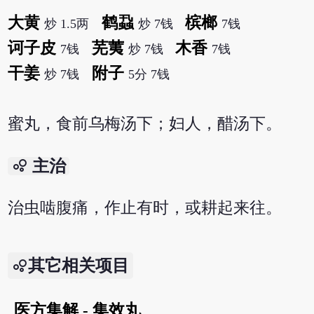
大黄
鹤蝨
槟榔
炒 1.5两
炒 7钱
7钱
诃子皮
芜荑
木香
7钱
炒 7钱
7钱
干姜
附子
炒 7钱
5分 7钱
蜜丸，食前乌梅汤下；妇人，醋汤下。
bubble_chart
主治
治虫啮腹痛，作止有时，或耕起来往。
其它相关项目
医方集解 - 集效丸