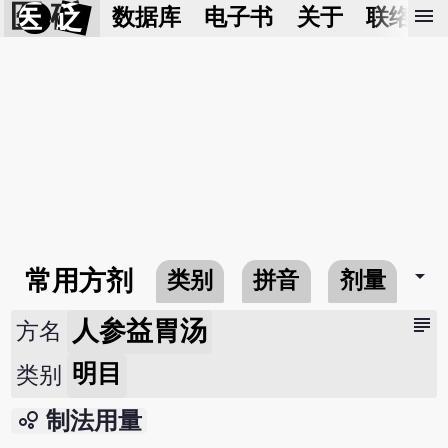
医 砭
menu
数据库
电子书
关于
联络我
arrow_drop_down
常用方剂
类别
拼音
剂量
subject
人参益胃汤
方名
明目
类别
bubble_chart
制法用量