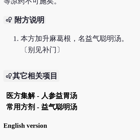
等凉药不可施矣。
bubble_chart
附方说明
本方加升麻葛根，名益气聪明汤。
〔别见补门〕
其它相关项目
医方集解 - 人参益胃汤
常用方剂 - 益气聪明汤
English version