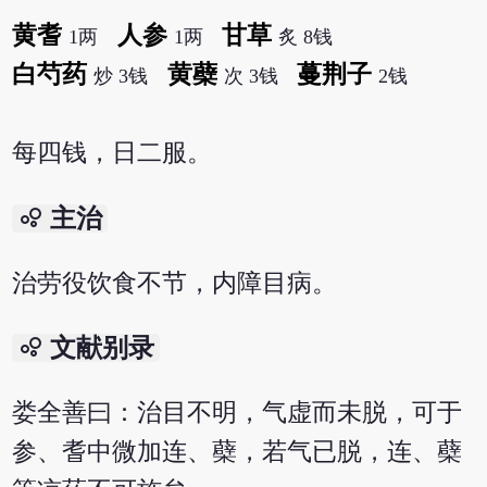
黄耆
人参
甘草
1两
1两
炙 8钱
白芍药
黄蘗
蔓荆子
炒 3钱
次 3钱
2钱
每四钱，日二服。
bubble_chart
主治
治劳役饮食不节，内障目病。
bubble_chart
文献别录
娄全善曰：治目不明，气虚而未脱，可于
参、耆中微加连、蘗，若气已脱，连、蘗