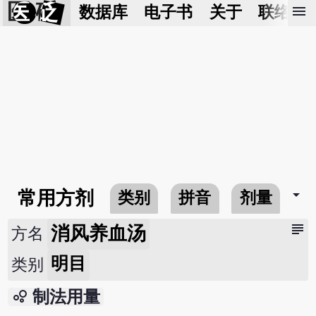
医 砭
menu
数据库
电子书
关于
联络我
arrow_drop_down
常用方剂
类别
拼音
剂量
subject
消风养血汤
方名
明目
类别
bubble_chart
制法用量