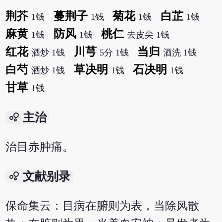
荆芥
蔓荆子
菊花
白芷
1钱
1钱
1钱
1钱
麻黄
防风
桃仁
1钱
1钱
去皮尖 1钱
红花
川芎
当归
酒炒 1钱
5分 1钱
酒洗 1钱
白芍
草决明
石决明
酒炒 1钱
1钱
1钱
甘草
1钱
bubble_chart
主治
治目赤肿痛。
bubble_chart
文献别录
保命集云：目病在腑则为表，当除风散