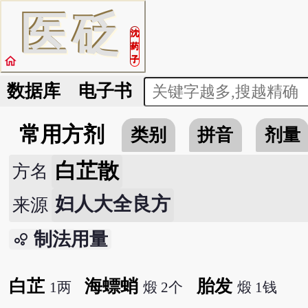
医
砭
沈
药
home
子
数据库
电子书
常用方剂
类别
拼音
剂量
白芷散
方名
妇人大全良方
来源
制法用量
bubble_chart
白芷
海螵蛸
胎发
1两
煅 2个
煅 1钱