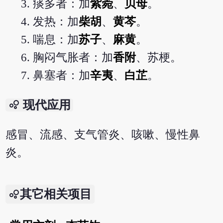
痰多者：加
紫菀
、
贝母
。
发热：加
柴胡
、
黄芩
。
喘息：加
苏子
、
麻黄
。
胸闷气胀者：加
香附
、苏梗。
鼻塞者：加
辛夷
、
白芷
。
bubble_chart
现代应用
感冒、流感、支气管炎、咳嗽、慢性鼻
炎。
其它相关项目