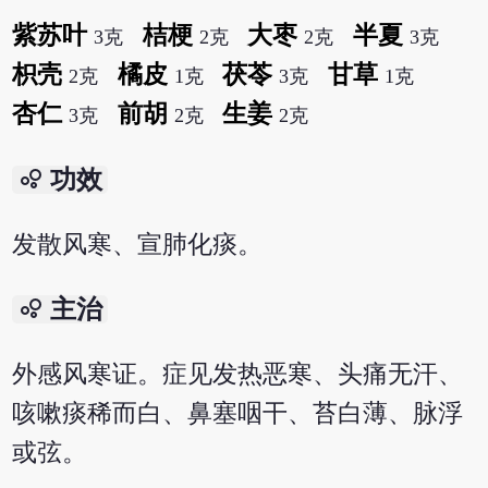
紫苏叶
桔梗
大枣
半夏
3克
2克
2克
3克
枳壳
橘皮
茯苓
甘草
2克
1克
3克
1克
杏仁
前胡
生姜
3克
2克
2克
bubble_chart
功效
发散风寒、宣肺化痰。
bubble_chart
主治
外感风寒证。症见发热恶寒、头痛无汗、
咳嗽痰稀而白、鼻塞咽干、苔白薄、脉浮
或弦。