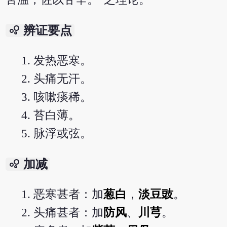
bubble_chart
辨证要点
发热恶寒。
头痛无汗。
咳嗽痰稀。
苔白薄。
脉浮或弦。
bubble_chart
加减
恶寒甚者：加
葱白
，
淡豆豉
。
头痛甚者：加
防风
、
川芎
。