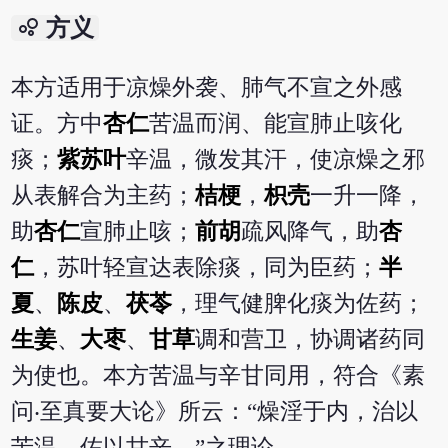
bubble_chart
方义
本方适用于凉燥外袭、肺气不宣之外感
证。方中
杏仁
苦温而润、能宣肺止咳化
痰；
紫苏叶
辛温，微发其汗，使凉燥之邪
从表解合为主药；
桔梗
，
枳壳
一升一降，
助
杏仁
宣肺止咳；
前胡
疏风降气，助
杏
仁
，苏叶轻宣达表除痰，同为臣药；
半
夏
、
陈皮
、
茯苓
，理气健脾化痰为佐药；
生姜
、
大枣
、
甘草
调和营卫，协调诸药同
为使也。本方苦温与辛甘同用，符合《素
问‧至真要大论》所云：“燥淫于内，治以
苦温，佐以甘辛。”之理论。