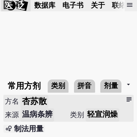
医 砭
menu
数据库
电子书
关于
联络我
arrow_drop_down
常用方剂
类别
拼音
剂量
subject
杏苏散
方名
温病条辨
轻宣润燥
来源
类别
bubble_chart
制法用量