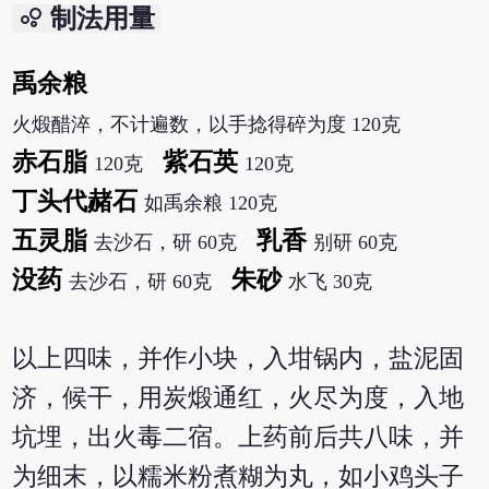
bubble_chart
制法用量
禹余粮
火煅醋淬，不计遍数，以手捻得碎为度 120克
赤石脂
紫石英
120克
120克
丁头代赭石
如禹余粮 120克
五灵脂
乳香
去沙石，研 60克
别研 60克
没药
朱砂
去沙石，研 60克
水飞 30克
以上四味，并作小块，入坩锅内，盐泥固
济，候干，用炭煅通红，火尽为度，入地
坑埋，出火毒二宿。上药前后共八味，并
为细末，以糯米粉煮糊为丸，如小鸡头子