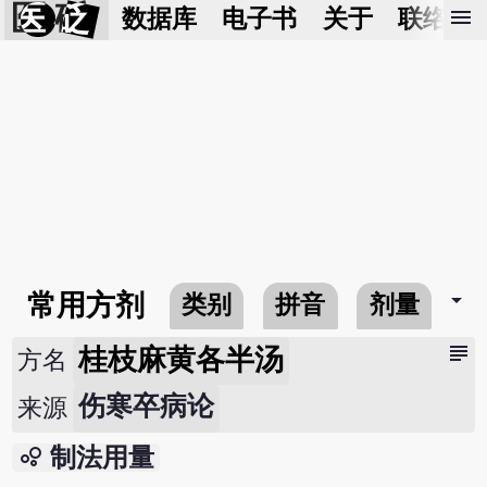
医 砭
menu
数据库
电子书
关于
联络我
arrow_drop_down
常用方剂
类别
拼音
剂量
subject
桂枝麻黄各半汤
方名
伤寒卒病论
来源
bubble_chart
制法用量