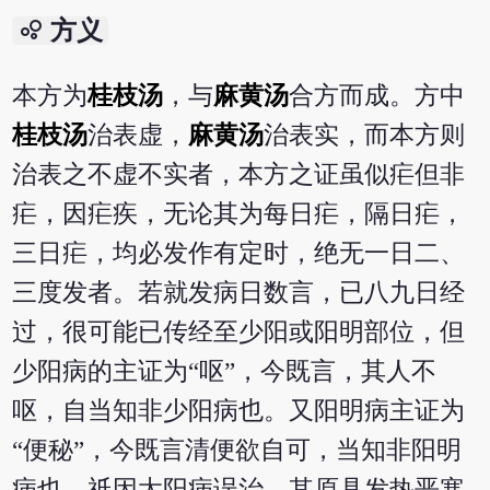
bubble_chart
方义
本方为
桂枝汤
，与
麻黄汤
合方而成。方中
桂枝汤
治表虚，
麻黄汤
治表实，而本方则
治表之不虚不实者，本方之证虽似疟但非
疟，因疟疾，无论其为每日疟，隔日疟，
三日疟，均必发作有定时，绝无一日二、
三度发者。若就发病日数言，已八九日经
过，很可能已传经至少阳或阳明部位，但
少阳病的主证为“呕”，今既言，其人不
呕，自当知非少阳病也。又阳明病主证为
“便秘”，今既言清便欲自可，当知非阳明
病也。祇因太阳病误治，其原具发热恶寒