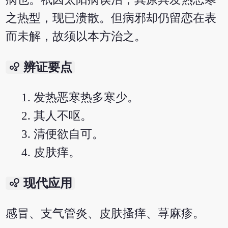
之热型，现已溃散。但病邪却仍留恋在表
而未解，故须以本方治之。
bubble_chart
辨证要点
发热恶寒热多寒少。
其人不呕。
清便欲自可。
皮肤痒。
bubble_chart
现代应用
感冒、支气管炎、皮肤搔痒、荨麻疹。