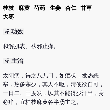
桂枝
麻黄
芍药
生姜
杏仁
甘草
大枣
bubble_chart
功效
和解肌表、祛邪止痒。
bubble_chart
主治
太阳病，得之八九日，如疟状，发热恶
寒，热多寒少，其人不呕，清便欲自可，
一日二、三度发，以其不能得少汗出，身
必痒，宜桂枝麻黄各半汤主之。