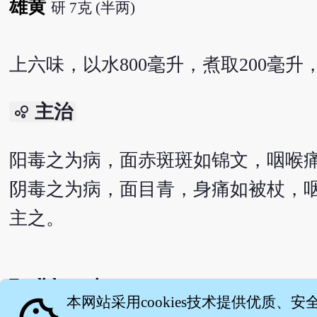
雄黄
研 7克 (半两)
上六味，以水800毫升，煮取200毫升
主治
bubble_chart
阳毒之为病，面赤斑斑如锦文，咽喉
阴毒之为病，面目青，身痛如被杖，
主之。
English version
本网站采用cookies技术提供优质、安