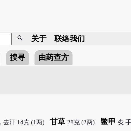
search
关于
联络我们
搜寻
由药查方
甘草
鳖甲
去汗 14克 (1两)
28克 (2两)
炙 