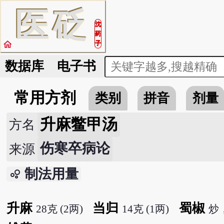
医
砭
沈
药
home
子
数据库
电子书
常用方剂
类别
拼音
剂量
升麻鳖甲汤
方名
伤寒卒病论
来源
制法用量
bubble_chart
升麻
当归
蜀椒
28克 (2两)
14克 (1两)
炒，