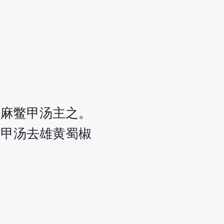
升麻鳖甲汤主之。
鳖甲汤去雄黄蜀椒