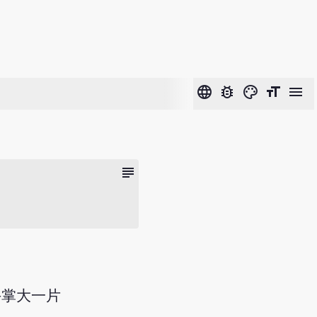
language
bug_report
color_lens
format_size
menu
subject
手掌大一片