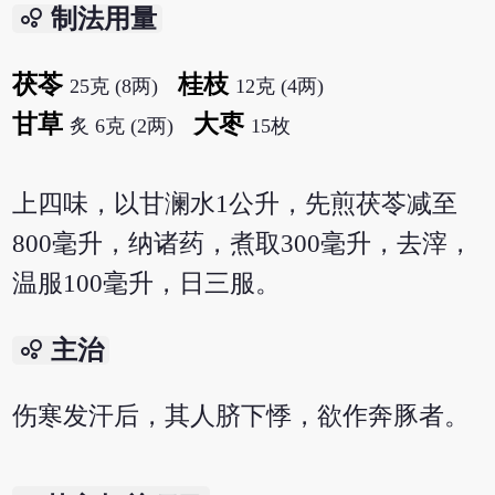
bubble_chart
制法用量
茯苓
桂枝
25克 (8两)
12克 (4两)
甘草
大枣
炙 6克 (2两)
15枚
上四味，以甘澜水1公升，先煎茯苓减至
800毫升，纳诸药，煮取300毫升，去滓，
温服100毫升，日三服。
bubble_chart
主治
伤寒发汗后，其人脐下悸，欲作奔豚者。