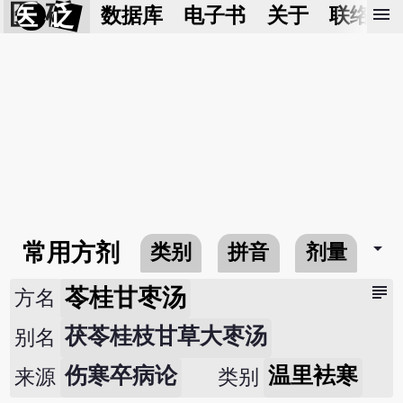
医 砭
menu
数据库
电子书
关于
联络我
arrow_drop_down
常用方剂
类别
拼音
剂量
subject
苓桂甘枣汤
方名
茯苓桂枝甘草大枣汤
别名
伤寒卒病论
温里袪寒
来源
类别