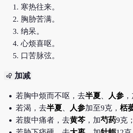
寒热往来。
胸胁苦满。
纳呆。
心烦喜呕。
口苦脉弦。
加减
bubble_chart
若胸中烦而不呕，去
半夏
、
人参
，
若渴，去
半夏
、
人参
加至9克，
栝
若腹中痛者，去
黄芩
，加
芍药
9克
若胁下痞硬，去
大枣
，加
牡蛎
12