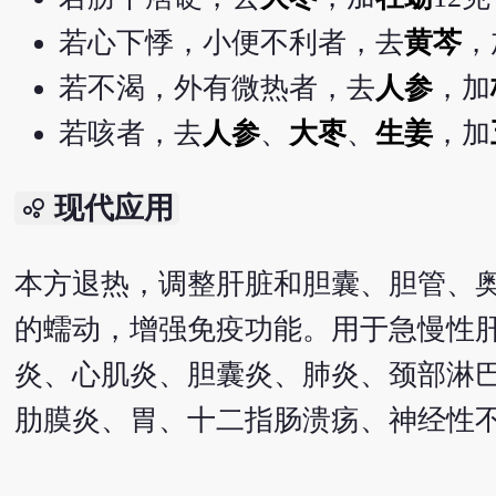
若心下悸，小便不利者，去
黄芩
，
若不渴，外有微热者，去
人参
，加
若咳者，去
人参
、
大枣
、
生姜
，加
现代应用
bubble_chart
本方退热，调整肝脏和胆囊、胆管、
的蠕动，增强免疫功能。用于急慢性
炎、心肌炎、胆囊炎、肺炎、颈部淋
肋膜炎、胃、十二指肠溃疡、神经性