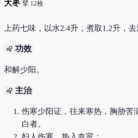
大枣
擘 12枚
上药七味，以水2.4升，煮取1.2升，
功效
bubble_chart
和解少阳。
主治
bubble_chart
伤寒少阳证，往来寒热，胸胁苦
白者。
妇人伤寒，热入血室；