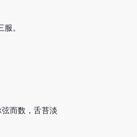
日三服。
脉弦而数，舌苔淡