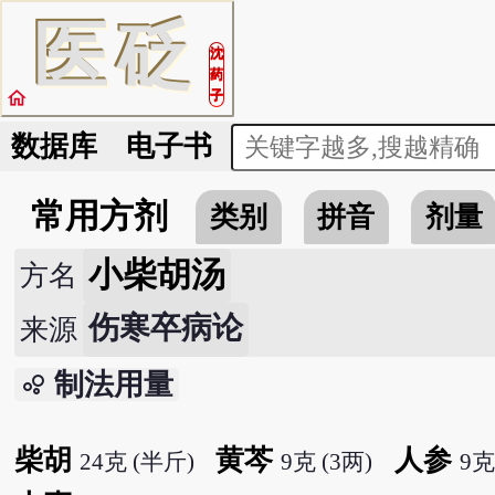
医
砭
沈
药
home
子
数据库
电子书
常用方剂
类别
拼音
剂量
小柴胡汤
方名
伤寒卒病论
来源
制法用量
bubble_chart
柴胡
黄芩
人参
24克 (半斤)
9克 (3两)
9克