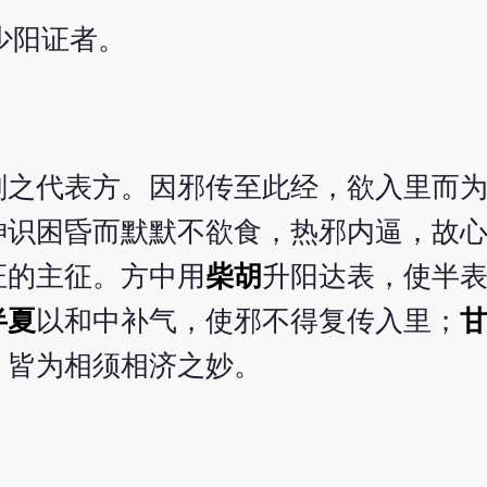
少阳证者。
剂之代表方。因邪传至此经，欲入里而
神识困昏而默默不欲食，热邪内逼，故
证的主征。方中用
柴胡
升阳达表，使半
半夏
以和中补气，使邪不得复传入里；
，皆为相须相济之妙。