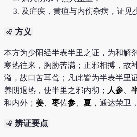
及疟疾，黄疸与内伤杂病，证见
方义
bubble_chart
本方为少阳经半表半里之证，为和解
寒热往来，胸胁苦满；正邪相搏，故
溢，故口苦耳聋；凡此皆为半表半里
养阴退热，使半里之邪内彻；
人参
、
和内外；
姜
、
枣
佐
参
、
夏
，通达荣卫
辨证要点
bubble_chart