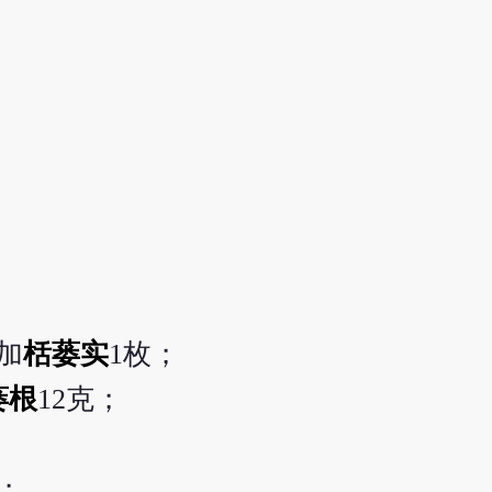
加
栝蒌实
1枚；
蒌根
12克；
；
克；