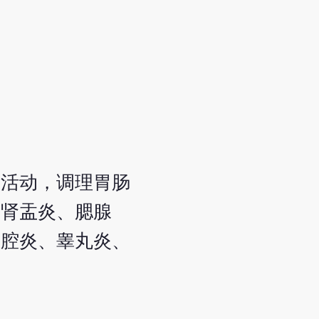
的活动，调理胃肠
、肾盂炎、腮腺
盆腔炎、睾丸炎、