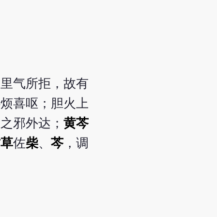
为里气所拒，故有
心烦喜呕；胆火上
表之邪外达；
黄芩
甘草
佐
柴
、
芩
，调