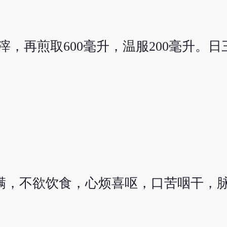
去滓，再煎取600毫升，温服200毫升。
满，不欲饮食，心烦喜呕，口苦咽干，