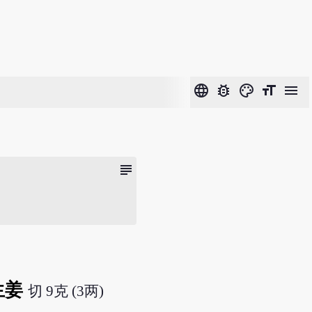
language
bug_report
color_lens
format_size
menu
subject
生姜
切 9克 (3两)