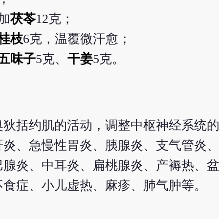
加
茯苓
12克；
桂枝
6克，温覆微汗愈；
五味子
5克、
干姜
5克。
奥狄括约肌的活动，调整中枢神经系统
肝炎、急慢性胃炎、胰腺炎、支气管炎
巴腺炎、中耳炎、扁桃腺炎、产褥热、
不食症、小儿虚热、麻疹、肺气肿等。