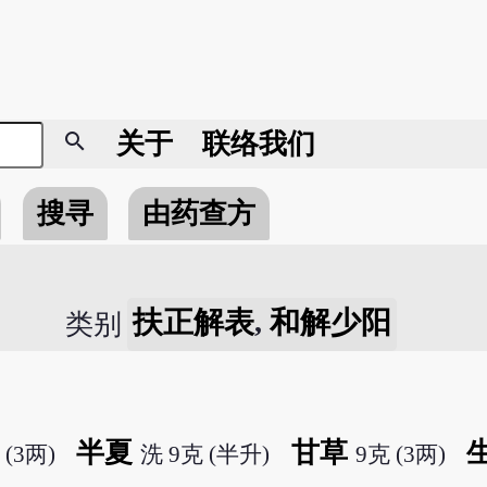
search
关于
联络我们
搜寻
由药查方
扶正解表
,
和解少阳
类别
半夏
甘草
 (3两)
洗 9克 (半升)
9克 (3两)