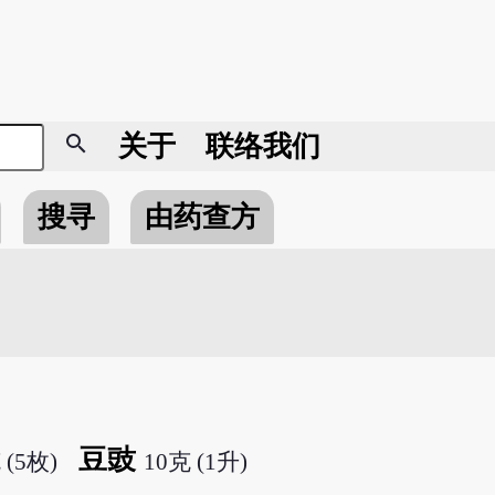
search
关于
联络我们
搜寻
由药查方
豆豉
 (5枚)
10克 (1升)