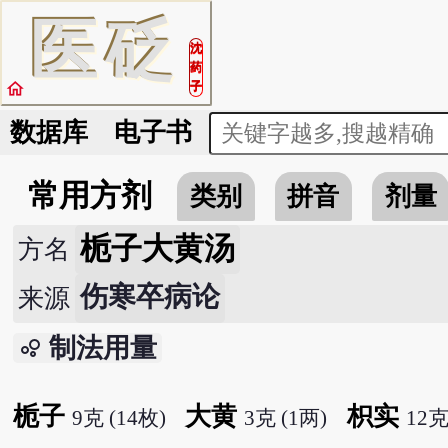
医
砭
沈
药
home
子
数据库
电子书
常用方剂
类别
拼音
剂量
栀子大黄汤
方名
伤寒卒病论
来源
制法用量
bubble_chart
栀子
大黄
枳实
9克 (14枚)
3克 (1两)
12克