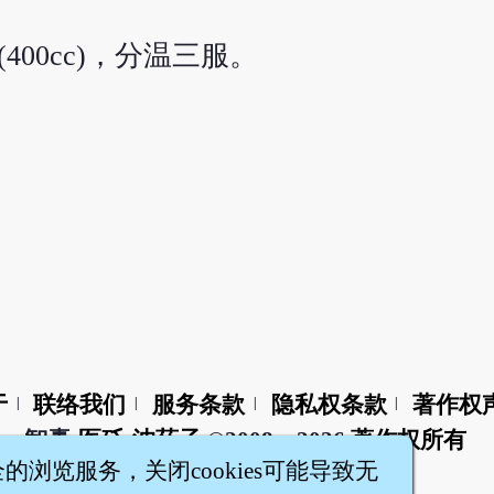
400cc)，分温三服。
于
联络我们
服务条款
隐私权条款
著作权
|
|
|
|
智橐·
医砭
·
沈药子
©2008～2026
著作权所有
全的浏览服务，关闭cookies可能导致无