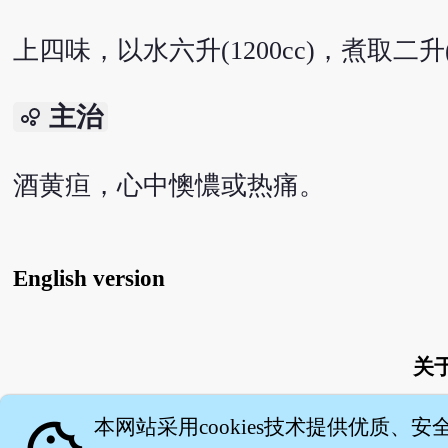
上四味，以水六升(1200cc)，煮取二升(
主治
bubble_chart
酒黄疸，心中懊憹或热痛。
English version
关
本网站采用cookies技术提供优质、安