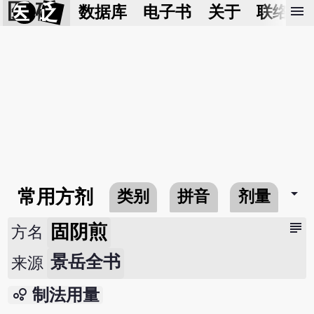
医 砭
menu
数据库
电子书
关于
联络我
arrow_drop_down
常用方剂
类别
拼音
剂量
subject
固阴煎
方名
景岳全书
来源
bubble_chart
制法用量