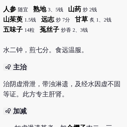
人参
熟地
山药
随宜
3、5钱
炒 2钱
山茱萸
远志
甘草
1.5钱
炒 7分
炙 1、2钱
五味子
菟丝子
14粒
炒香 2、3钱
水二钟，煎七分。食远温服。
bubble_chart
主治
治阴虚滑泄，带浊淋遗，及经水因虚不固
等证。此方专主肝肾。
bubble_chart
加减