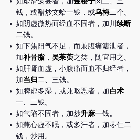
如虚滑遗甚者，加
金樱子
肉二、三
钱，或醋炒文蛤一钱，或
乌梅
二个。
如阴虚微热而经血不固者，加川
续断
二钱。
如下焦阳气不足，而兼腹痛溏泄者，
加
补骨脂
，
吴茱萸
之类，随宜用之。
如肝肾血虚，小腹痛而血不归经者，
加
当归
二、三钱。
如脾虚多湿，或兼呕恶者，加
白术
一、二钱。
如气陷不固者，加炒
升麻
一钱。
如兼心虚不眠，或多汗者，加枣仁二
钱，炒用。