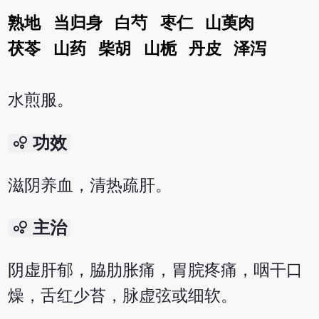
熟地
当归身
白芍
枣仁
山萸肉
茯苓
山药
柴胡
山栀
丹皮
泽泻
水煎服。
bubble_chart
功效
滋阴养血，清热疏肝。
bubble_chart
主治
阴虚肝郁，脇肋胀痛，胃脘疼痛，咽干口
燥，舌红少苔，脉虚弦或细软。