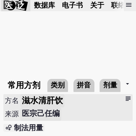
医 砭
menu
数据库
电子书
关于
联络我
arrow_drop_down
常用方剂
类别
拼音
剂量
subject
滋水清肝饮
方名
医宗己任编
来源
bubble_chart
制法用量