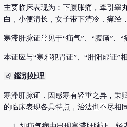
主要临床表现为：下腹胀痛，牵引睾
白，小便清长，女子带下清冷，痛经
寒滞肝脉证常见于“疝气”、“腹痛”、“
本证应与“寒邪犯胃证”、“肝阳虚证”
鑑别处理
bubble_chart
寒滞肝脉证，因感寒有轻重之异，秉
的临床表现各具特点，治法也不尽相
如疝气病中出现寒滞肝脉证，轻