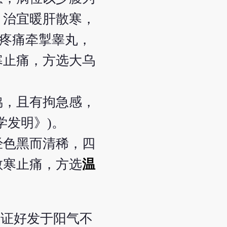
，治宜暖肝散寒，
，疼痛牵掣睾丸，
寒止痛，方选大乌
脇，且有拘急感，
学发明》)。
经色黑而清稀，四
散寒止痛，方选
温
本证好发于阳气不