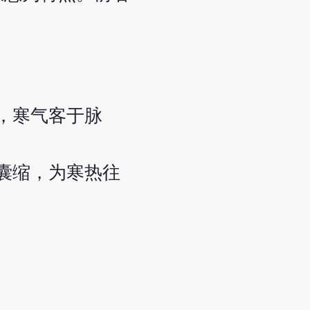
，寒气客于脉
囊缩，为寒热往