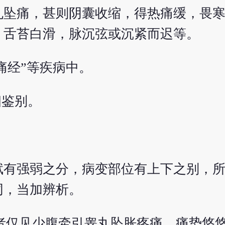
丸坠痛，甚则阴囊收缩，得热痛缓，畏
，舌苔白滑，脉沉弦或沉紧而迟等。
痛经”等疾病中。
相鉴别。
赋有强弱之分，病变部位有上下之别，
同，当加辨析。
者仅见少腹牵引睾丸坠胀疼痛，痛势悠