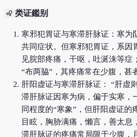
类证鑑别
bubble_chart
寒邪犯胃证与寒滞肝脉证：寒为
共同症状。但寒邪犯胃证，系因
见脘部疼痛，干呕，吐涎洙等症
“布两脇”，其疼痛常在少腹，
肝阳虚证与寒滞肝脉证： “肝虚
滞肝脉证因寒为病，偏于实寒，
同程度的“寒象”，但肝阳虚证
目眩，胸胁满痛，懒言，善太息
滞肝脉证的疼痛常局限于少腹，