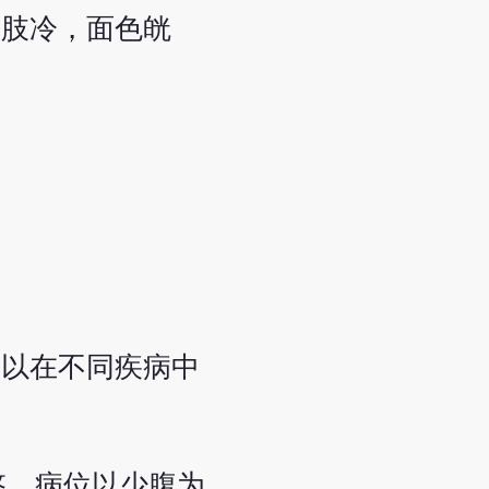
寒肢冷，面色㿠
所以在不同疾病中
悠，病位以少腹为