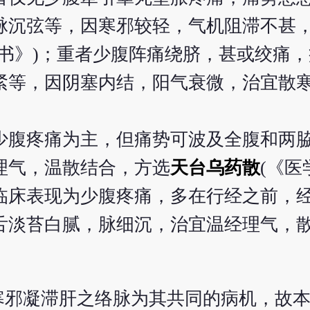
脉沉弦等，因寒邪较轻，气机阻滞不甚
全书》)；重者少腹阵痛绕脐，甚或绞痛
紧等，因阴塞内结，阳气衰微，治宜散
少腹疼痛为主，但痛势可波及全腹和两
理气，温散结合，方选
天台乌药散
(《医
临床表现为少腹疼痛，多在行经之前，
舌淡苔白腻，脉细沉，治宜温经理气，
寒邪凝滞肝之络脉为其共同的病机，故