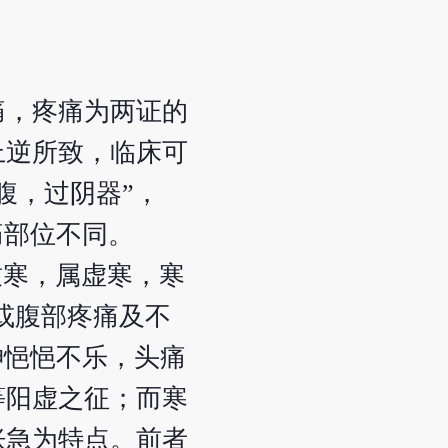
痛，疼痛为两证的
上逆所致，临床可
腹，过阴器”，
痛部位不同。
致寒，属虚寒，寒
或腹部疼痛及不
神悒悒不乐，头痛
等阳虚之征；而寒
胀急为特点。前者