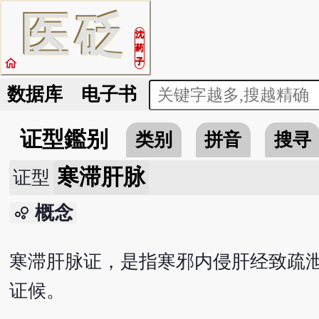
医
砭
沈
药
home
子
数据库
电子书
证型鑑别
类别
拼音
搜寻
寒滞肝脉
证型
概念
bubble_chart
寒滞肝脉证，是指寒邪内侵肝经致疏
证候。