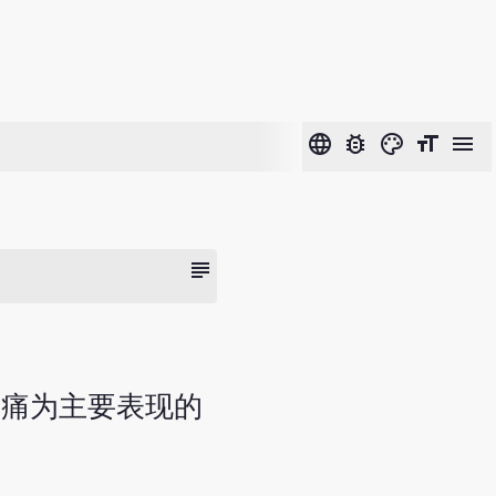
language
bug_report
color_lens
format_size
menu
subject
疼痛为主要表现的