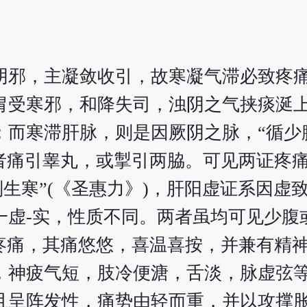
阴邪，主凝敛收引，故寒凝气滞必致疼
胃受寒邪，和降失司，浊阴之气挟痰涎
；而寒滞肝脉，则是因厥阴之脉，“循少
甚者痛引睾丸，或掣引两脇。可见两证疼
则生寒”(《圣惠力》)，肝阳虚证系因虚
一虚-实，性质不同。两者虽均可见少腹
的疼痛，其痛悠悠，喜温喜按，并兼有精
，神疲气短，肢冷便溏，舌淡，脉虚弦
且呈阵发性，痛势由轻而重，并以攻撑