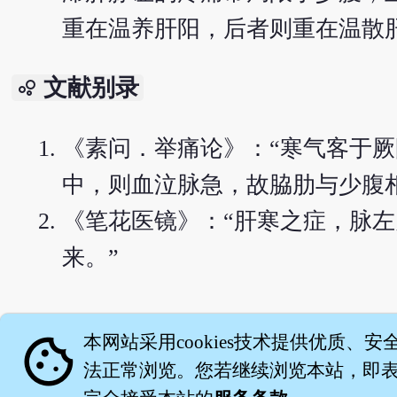
重在温养肝阳，后者则重在温散
文献别录
bubble_chart
《素问．举痛论》：“寒气客于
中，则血泣脉急，故脇肋与少腹
《笔花医镜》：“肝寒之症，脉
来。”
English version
cookie
本网站采用cookies技术提供优质、安
法正常浏览。您若继续浏览本站，即表示