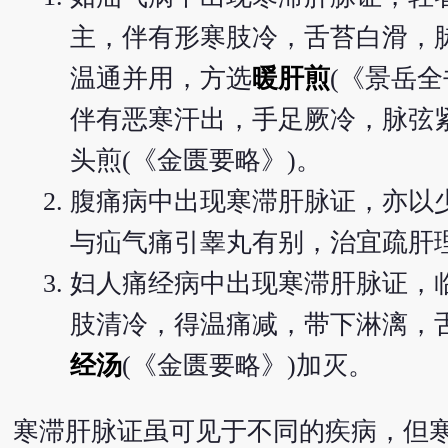
主，伴有形寒肢冷，舌苔白滑，
温通并用，方选
暖肝煎
(《景岳
伴有恶寒汗出，手足厥冷，脉弦
头煎(《金匮要略》)。
腹痛病中出现寒滞肝脉证，亦以
与疝气痛引睾丸有别，治宜疏肝
妇人痛经病中出现寒滞肝脉证，
肢清冷，得温痛减，带下淋漓，
经汤
(《金匮要略》)加灭。
寒滞肝脉证虽可见于不同的疾病，但