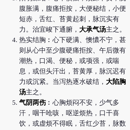
腹胀满，腹痛拒按，大便秘结，小便
短赤，舌红、苔黄起刺，脉沉实有
力。治宜峻下通腑，
大承气汤
主之。
热实结胸︰心下硬满、懊憹不宁，甚
则从心中至少腹硬痛拒按、午后微有
潮热，口渴、便秘，或项强，或喘
息，或但头汗出，苔黄厚，脉沉迟有
力或沉紧。当泻热逐水破结，
大陷胸
汤
主之。
气阴两伤
︰心胸烦闷不安，少气多
汗，咽干呛咳，呕逆烦热，口干喜
饮，或虚烦不得眠，舌红少苔，脉数