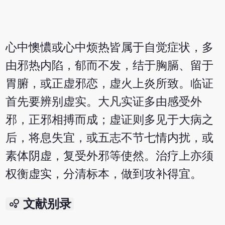
心中懊憹或心中烦热皆属于自觉症状，多
由邪热内陷，郁而不发，结于胸膈、留于
胃腑，或正虚邪恋，虚火上炎所致。临证
首先要辨别虚实。大凡实证多由感受外
邪，正邪相搏而成；虚证则多见于大病之
后，将息失宜，或五志不节七情内扰，或
素体阴虚，复受外邪等使然。治疗上亦须
权衡虚实，分清标本，做到攻补得宜。
bubble_chart
文献别录