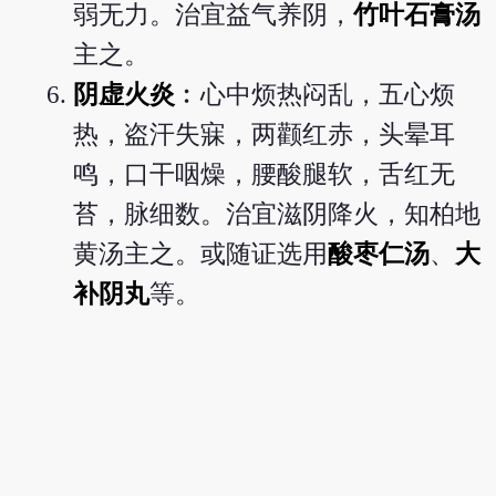
弱无力。治宜益气养阴，
竹叶石膏汤
主之。
阴虚火炎
︰心中烦热闷乱，五心烦
热，盗汗失寐，两颧红赤，头晕耳
鸣，口干咽燥，腰酸腿软，舌红无
苔，脉细数。治宜滋阴降火，知柏地
黄汤主之。或随证选用
酸枣仁汤
、
大
补阴丸
等。