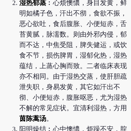
湿热郁蒸
︰心烦懊憹，身目发黄，鲜
明如橘子色，汗出不彻，食欲不振，
恶心欲吐，食后腹胀、小便短赤，舌
苔黄腻，脉濡数。则由外邪内侵，郁
而不达，中焦受阻，脾失健运，或饮
食不节，损伤脾胃，湿郁化热，湿热
蕴结，上蒸心胸而致。二者临床表现
亦不相同。由于湿热交蒸，使肝胆疏
泄失职，身易发黄，其它如汗出不
彻、小便短赤，腹胀呕恶，尤为湿热
不解的常见症状。宜清利湿热，方用
茵陈蒿汤
。
阳明燥结︰心中懊憹，烦躁不安，脘