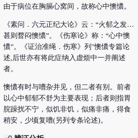
由于病位在胸膈心窝间，故称心中懊憹。
《素问．六元正纪大论》云：“火郁之发…
甚则瞀闷懊憹”。《伤寒论》称：“心中懊
憹”。《证治准绳．伤寒》列"懊憹专篇论
述,后世亦有将此症纳入虚烦中一并阐述
者。
懊憹有时与嘈杂并见，但二者有别。前者
以心中郁郁不舒为主要表现；后者则指胃
脘躁扰不宁，似饥非饥，似痛非痛，得食
稍安，少顷复嘈(另列专条论述)。