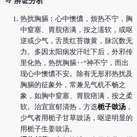
bubble_chart
辨证分析
热扰胸膈︰心中懊憹，烦热不宁，胸
中窒塞、胃脘痞满，按之濡软，或呕
逆或少气，舌质红苔微黄，脉沉数无
力。多因太阳病发汗吐下后，外邪传
里化热，热扰胸膈‥“神不宁，而出
现心中懊憹不安。除有无形邪热扰及
胸膈的征象外，常兼见气机不畅之
象，如胸中窒塞、胃脘痞满，按之柔
软。治宜宣郁清热，方选
栀子豉汤
，
少气者用栀子甘草豉汤，呕逆明显的
用栀子生姜豉汤。