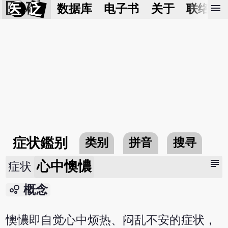
医 砭
menu
数据库
电子书
关于
联络我
症状鑑别
类别
拼音
搜寻
subject
心中懊憹
症状
bubble_chart
概念
懊憹即自觉心中烦热、闷乱不安的症状，