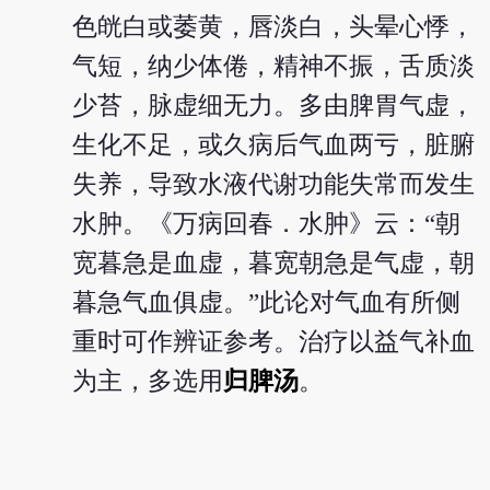
色㿠白或萎黄，唇淡白，头晕心悸，
气短，纳少体倦，精神不振，舌质淡
少苔，脉虚细无力。多由脾胃气虚，
生化不足，或久病后气血两亏，脏腑
失养，导致水液代谢功能失常而发生
水肿。《万病回春．水肿》云：“朝
宽暮急是血虚，暮宽朝急是气虚，朝
暮急气血俱虚。”此论对气血有所侧
重时可作辨证参考。治疗以益气补血
为主，多选用
归脾汤
。