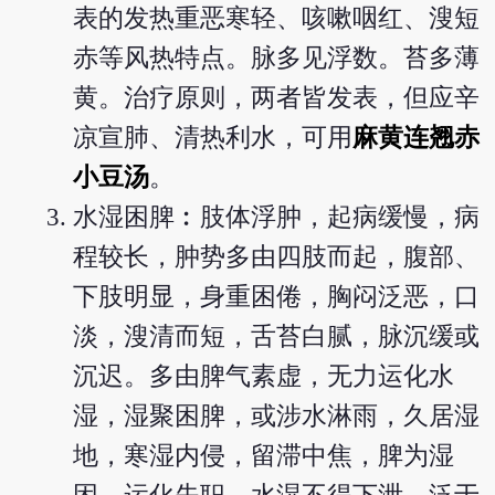
表的发热重恶寒轻、咳嗽咽红、溲短
赤等风热特点。脉多见浮数。苔多薄
黄。治疗原则，两者皆发表，但应辛
凉宣肺、清热利水，可用
麻黄连翘赤
小豆汤
。
水湿困脾︰肢体浮肿，起病缓慢，病
程较长，肿势多由四肢而起，腹部、
下肢明显，身重困倦，胸闷泛恶，口
淡，溲清而短，舌苔白腻，脉沉缓或
沉迟。多由脾气素虚，无力运化水
湿，湿聚困脾，或涉水淋雨，久居湿
地，寒湿内侵，留滞中焦，脾为湿