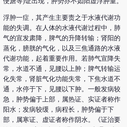
便溏等)证出现，肿势亦不如阳虚浮肿重。
浮肿一症，其产生主要责之于水液代谢功
能的失调。在人体的水液代谢过程中，肺
气的宣发肃降，脾气的升降转输；肾阳的
蒸化，膀胱的气化，以及三焦通路的水液
代谢功能，起着重要作用。若肺气宣降失
常，水道不通，见腰以上肿；脾气转输运
化失常，肾脏气化功能失常，下焦水道不
通，水停于下，见腰以下肿。一般发病较
急，肿势偏于上部，属热证、实证者称作
阳水；发病较缓，病程长，肿势偏于下
部，属寒证、虚证者称作阴水。《证治要