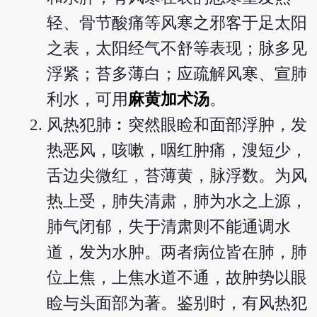
轻、骨节酸痛等风寒之邪客于足太阳
之表，太阳经气不舒等表现；脉多见
浮紧；苔多薄白；应疏解风寒、宣肺
利水，可用
麻黄加术汤
。
风热犯肺︰突然眼睑和面部浮肿，发
热恶风，咳嗽，咽红肿痛，溲短少，
舌边尖微红，苔薄黄，脉浮数。为风
热上受，肺失清肃，肺为水之上源，
肺气闭郁，失于清肃则不能通调水
道，发为水肿。两者病位皆在肺，肺
位上焦，上焦水道不通，故肿势以眼
睑与头面部为著。鉴别时，有风热犯