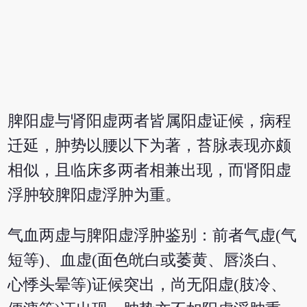
脾阳虚与肾阳虚两者皆属阳虚证候，病程
迁延，肿势以腰以下为著，苔脉表现亦颇
相似，且临床多两者相兼出现，而肾阳虚
浮肿较脾阳虚浮肿为重。
气血两虚与脾阳虚浮肿鉴别：前者气虚(气
短等)、血虚(面色㿠白或萎黄、唇淡白、
心悸头晕等)证候突出，尚无阳虚(肢冷、