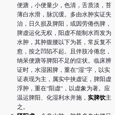
便溏，小便量少，色清，舌质淡，苔
薄白水滑，脉沉缓。多由水肿实证失
治，日久损及脾阳，或因劳倦伤脾，
脾虚运化无权，阳虚不能制水而发为
水肿，其肿腹腰以下为甚，常反复不
愈，按之凹陷不起。且伴肢冷倦怠，
纳呆便溏等脾阳不足的症状。临床辨
证时，水湿困脾，重在"湿"字，以实
证表现为主，属实中挟虚证，脾阳虚
浮肿，重在"阳虚"，以虚象为著。应
温运脾阳、化湿利水并施，
实脾饮
主
之。