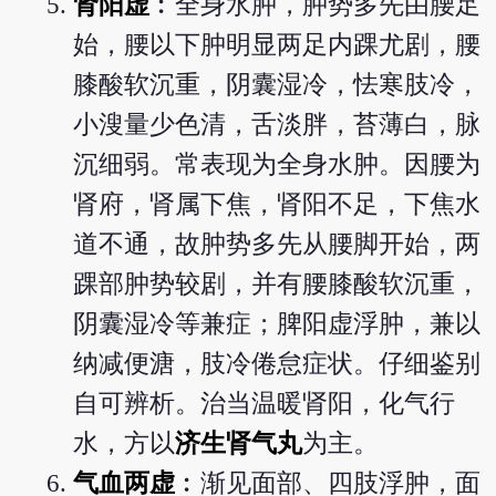
肾阳虚
︰全身水肿，肿势多先由腰足
始，腰以下肿明显两足内踝尤剧，腰
膝酸软沉重，阴囊湿冷，怯寒肢冷，
小溲量少色清，舌淡胖，苔薄白，脉
沉细弱。常表现为全身水肿。因腰为
肾府，肾属下焦，肾阳不足，下焦水
道不通，故肿势多先从腰脚开始，两
踝部肿势较剧，并有腰膝酸软沉重，
阴囊湿冷等兼症；脾阳虚浮肿，兼以
纳减便溏，肢冷倦怠症状。仔细鉴别
自可辨析。治当温暖肾阳，化气行
水，方以
济生肾气丸
为主。
气血两虚
︰渐见面部、四肢浮肿，面