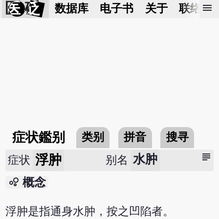
医 砭
menu
数据库
电子书
关于
联络我
症状鑑别
类别
拼音
搜寻
subject
浮肿
水肿
症状
别名
bubble_chart
概念
浮肿是指通身水肿，按之凹陷者。