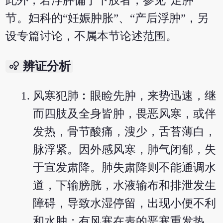
此外，若浮肿偏于下肢者，参见“足肿”
节。妇科的“妊娠肿胀”、“产后浮肿”，另
设专篇讨论，不属本节论述范围。
bubble_chart
辨证分析
风寒犯肺︰眼睑先肿，来势迅速，继
而四肢及全身皆肿，畏恶风寒，或伴
发热，骨节酸痛，溲少，舌苔薄白，
脉浮紧。因外感风寒，肺气闭郁，失
于宣发肃降。肺失肃降则不能通调水
道，下输膀胱，水液输布和排泄发生
障碍，导致水湿停留，出现小便不利
和水肿；有风寒在表的恶寒重发热