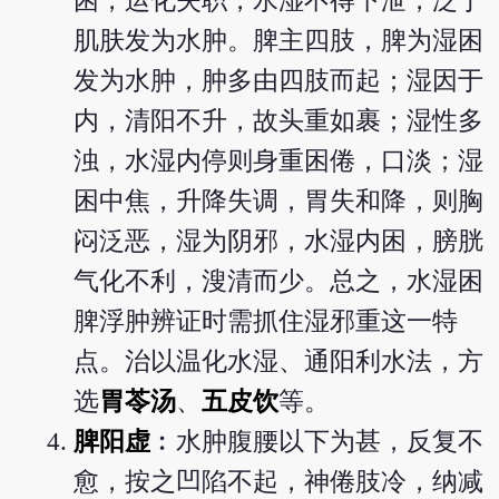
困，运化失职，水湿不得下泄，泛于
肌肤发为水肿。脾主四肢，脾为湿困
发为水肿，肿多由四肢而起；湿因于
内，清阳不升，故头重如裹；湿性多
浊，水湿内停则身重困倦，口淡；湿
困中焦，升降失调，胃失和降，则胸
闷泛恶，湿为阴邪，水湿内困，膀胱
气化不利，溲清而少。总之，水湿困
脾浮肿辨证时需抓住湿邪重这一特
点。治以温化水湿、通阳利水法，方
选
胃苓汤
、
五皮饮
等。
脾阳虚
︰水肿腹腰以下为甚，反复不
愈，按之凹陷不起，神倦肢冷，纳减