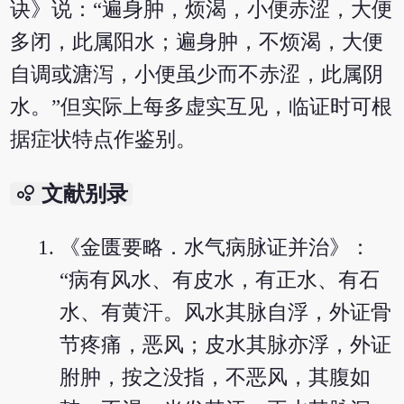
诀》说：“遍身肿，烦渴，小便赤涩，大便
多闭，此属阳水；遍身肿，不烦渴，大便
自调或溏泻，小便虽少而不赤涩，此属阴
水。”但实际上每多虚实互见，临证时可根
据症状特点作鉴别。
bubble_chart
文献别录
《金匮要略．水气病脉证并治》：
“病有风水、有皮水，有正水、有石
水、有黄汗。风水其脉自浮，外证骨
节疼痛，恶风；皮水其脉亦浮，外证
胕肿，按之没指，不恶风，其腹如