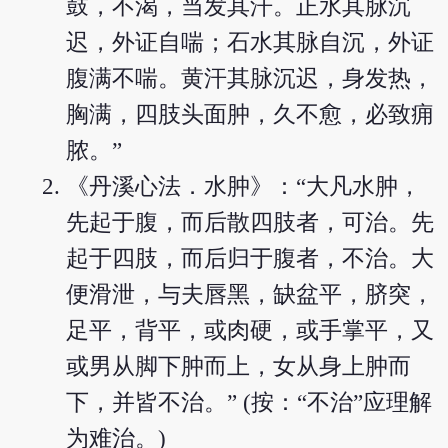
鼓，不渴，当发其汗。正水其脉沉
迟，外证自喘；石水其脉自沉，外证
腹满不喘。黄汗其脉沉迟，身发热，
胸满，四肢头面肿，久不愈，必致痈
脓。”
《丹溪心法．水肿》：“大凡水肿，
先起于腹，而后散四肢者，可治。先
起于四肢，而后归于腹者，不治。大
便滑泄，与夫唇黑，缺盆平，脐突，
足平，背平，或肉硬，或手掌平，又
或男从脚下肿而上，女从身上肿而
下，并皆不治。” (按：“不治”应理解
为难治。)