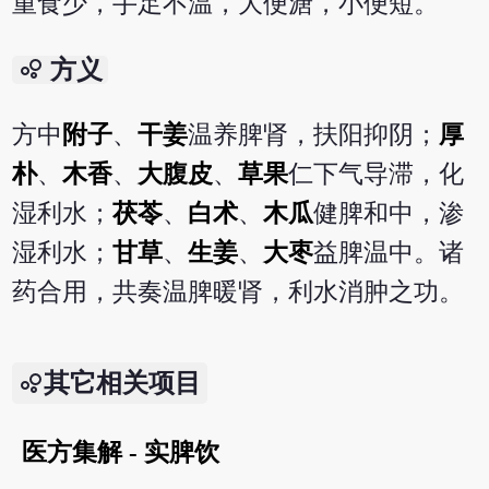
重食少，手足不温，大便溏，小便短。
bubble_chart
方义
方中
附子
、
干姜
温养脾肾，扶阳抑阴；
厚
朴
、
木香
、
大腹皮
、
草果
仁下气导滞，化
湿利水；
茯苓
、
白术
、
木瓜
健脾和中，渗
湿利水；
甘草
、
生姜
、
大枣
益脾温中。诸
药合用，共奏温脾暖肾，利水消肿之功。
其它相关项目
医方集解 - 实脾饮