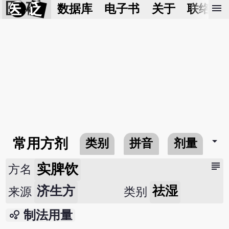
医 砭
menu
数据库
电子书
关于
联络我
arrow_drop_down
常用方剂
类别
拼音
剂量
subject
实脾饮
方名
济生方
祛湿
来源
类别
bubble_chart
制法用量