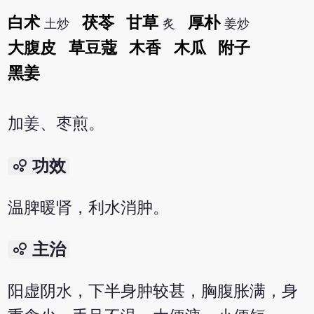
白术
茯苓
甘草
厚朴
土炒
炙
姜炒
大腹皮
草豆蔻
木香
木瓜
附子
黑姜
加姜、枣煎。
bubble_chart
功效
温脾暖肾，利水消肿。
bubble_chart
主治
阳虚阴水，下半身肿较甚，胸腹胀满，身