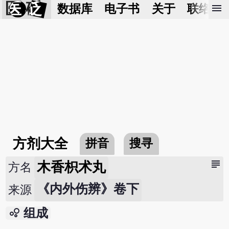
医 砭
menu
数据库
电子书
关于
联络我
方剂大全
拼音
搜寻
subject
木香枳术丸
方名
《内外伤辨》卷下
来源
bubble_chart
组成