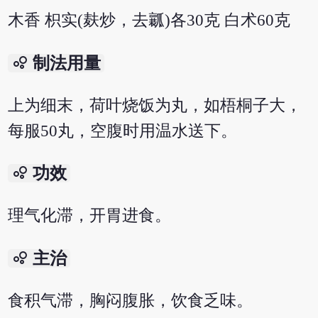
木香 枳实(麸炒，去瓤)各30克 白术60克
bubble_chart
制法用量
上为细末，荷叶烧饭为丸，如梧桐子大，
每服50丸，空腹时用温水送下。
bubble_chart
功效
理气化滞，开胃进食。
bubble_chart
主治
食积气滞，胸闷腹胀，饮食乏味。