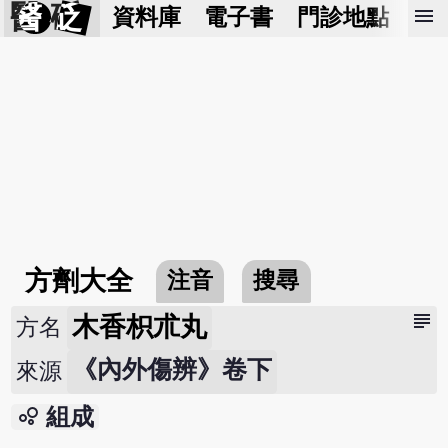
醫 砭
menu
資料庫
電子書
門診地點
預
方劑大全
注音
搜尋
subject
木香枳朮丸
方名
《內外傷辨》卷下
來源
bubble_chart
組成