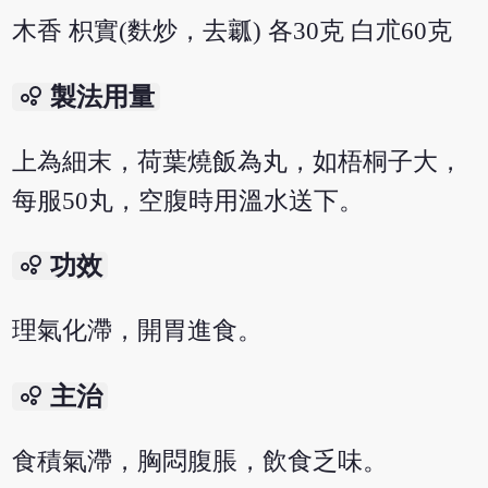
木香 枳實(麩炒，去瓤) 各30克 白朮60克
bubble_chart
製法用量
上為細末，荷葉燒飯為丸，如梧桐子大，
每服50丸，空腹時用溫水送下。
bubble_chart
功效
理氣化滯，開胃進食。
bubble_chart
主治
食積氣滯，胸悶腹脹，飲食乏味。