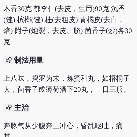
木香30克 郁李仁(去皮，生用)90克 沉香
(锉) 槟榔(锉) 桂(去粗皮) 青橘皮(去白，
焙) 附子(炮裂，去皮、脐) 茴香子(炒)各30
克
bubble_chart
制法用量
上八味，捣罗为末，炼蜜和丸，如梧桐子
大，茴香子或薄荷酒下20丸，一日三服。
bubble_chart
主治
奔豚气从少腹奔上冲心，昏乱呕吐，痛
甚。