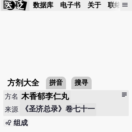
医 砭
menu
数据库
电子书
关于
联络我
方剂大全
拼音
搜寻
subject
木香郁李仁丸
方名
《圣济总录》卷七十一
来源
bubble_chart
组成