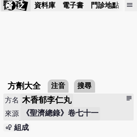
醫 砭
menu
資料庫
電子書
門診地點
預
方劑大全
注音
搜尋
subject
木香郁李仁丸
方名
《聖濟總錄》卷七十一
來源
bubble_chart
組成