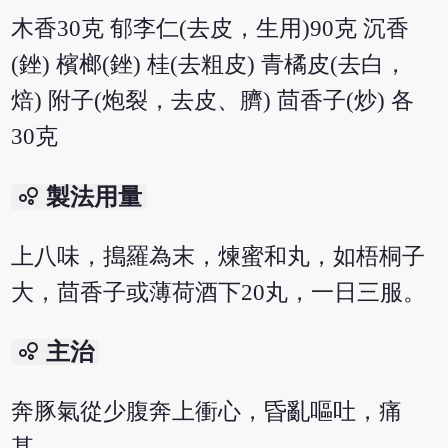
木香30克 郁李仁(去皮，生用)90克 沉香
(銼) 檳榔(銼) 桂(去粗皮) 青橘皮(去白，
焙) 附子(炮裂，去皮、臍) 茴香子(炒) 各
30克
bubble_chart
製法用量
上八味，搗羅為末，煉蜜和丸，如梧桐子
大，茴香子或薄荷酒下20丸，一日三服。
bubble_chart
主治
奔豚氣從少腹奔上衝心，昏亂嘔吐，痛
甚。