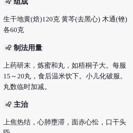
bubble_chart
组成
生干地黄(焙)120克 黄芩(去黑心) 木通(锉)
各60克
bubble_chart
制法用量
上药研末，炼蜜和丸，如梧桐子大。每服
15～20丸，食后温米饮下。小儿化破服。
丸数临时加减。
bubble_chart
主治
上焦热结，心肺壅滞，面赤心忪，口干头
昏。