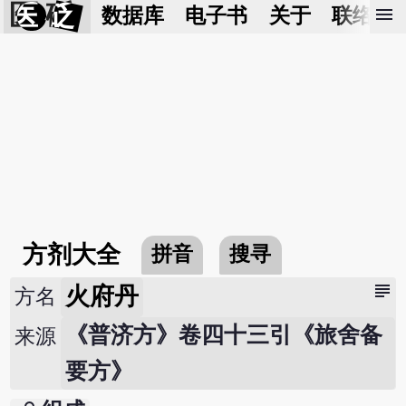
医 砭
menu
数据库
电子书
关于
联络我
方剂大全
拼音
搜寻
subject
火府丹
方名
《普济方》卷四十三引《旅舍备
来源
要方》