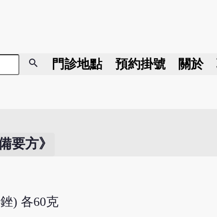
search
門診地點
預約掛號
關於
備要方》
銼) 各60克