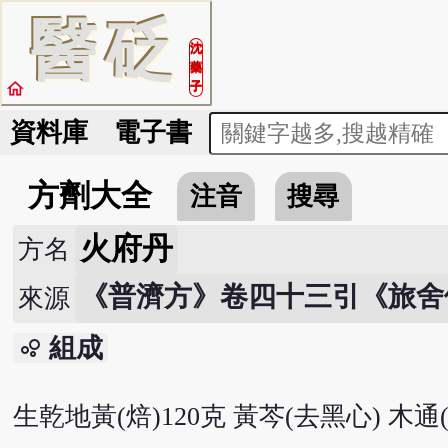
醫
砭
沈
藥
home
子
資料庫
電子書
方劑大全
注音
搜尋
火府丹
方名
《普濟方》卷四十三引《旅舍
來源
組成
bubble_chart
生乾地黃(焙)120克 黃芩(去黑心) 木通(