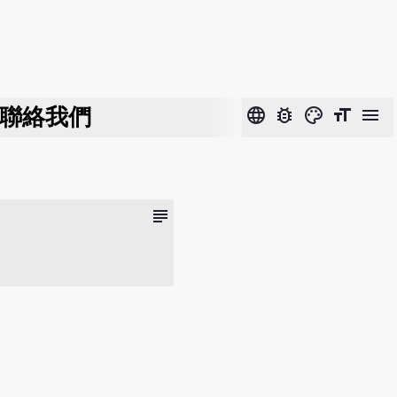
聯絡我們
language
bug_report
color_lens
format_size
menu
subject