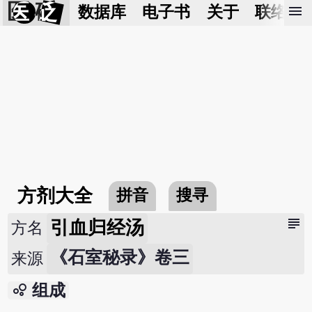
医 砭
menu
数据库
电子书
关于
联络我
方剂大全
拼音
搜寻
subject
引血归经汤
方名
《石室秘录》卷三
来源
bubble_chart
组成