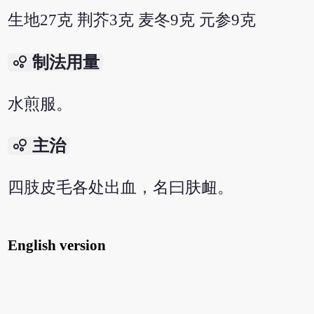
生地27克 荆芥3克 麦冬9克 元参9克
bubble_chart
制法用量
水煎服。
bubble_chart
主治
四肢皮毛各处出血，名曰肤衄。
English version