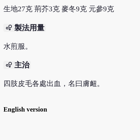
生地27克 荊芥3克 麥冬9克 元參9克
bubble_chart
製法用量
水煎服。
bubble_chart
主治
四肢皮毛各處出血，名曰膚衄。
English version