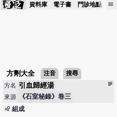
醫 砭
menu
資料庫
電子書
門診地點
預
方劑大全
注音
搜尋
subject
引血歸經湯
方名
《石室秘錄》卷三
來源
bubble_chart
組成