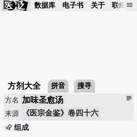
医 砭
menu
数据库
电子书
关于
联络我
方剂大全
拼音
搜寻
subject
加味圣愈汤
方名
《医宗金鉴》卷四十六
来源
bubble_chart
组成