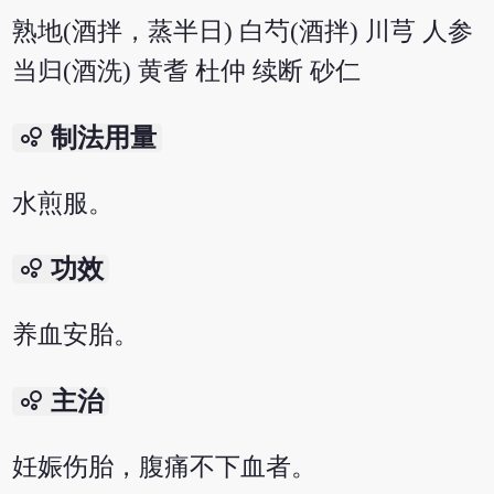
熟地(酒拌，蒸半日) 白芍(酒拌) 川芎 人参
当归(酒洗) 黄耆 杜仲 续断 砂仁
bubble_chart
制法用量
水煎服。
bubble_chart
功效
养血安胎。
bubble_chart
主治
妊娠伤胎，腹痛不下血者。